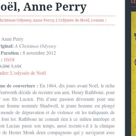
L
Noël, Anne Perry
hristmas Odyssey
,
Anne Perry
,
L'Odyssée de Noël
,
roman
:
Anne Perry
iginal:
A Christmas Odyssey
 Parution :
8 novembre 2012
 :
10/18
0,20€
9,69€
ez: L'odyssée de Noël
me de couverture :
En 1864, dix jours avant Noël, le riche
ntworth décide de recruter son ami, Henry Rathbone, pour
r son fils Lucien. Pris d’une passion dévorante pour une
eune femme nommée Shadwell, le jeune homme est plongé
monde de dépravation et de violence où les trafiquants de
l font loi. Rathbone ne connaît rien à ce milieu interlope et
où Lucian passe son temps, aussi recrute-t-il à la clinique
e de Hester Monk deux compagnons qui y naviguent avec