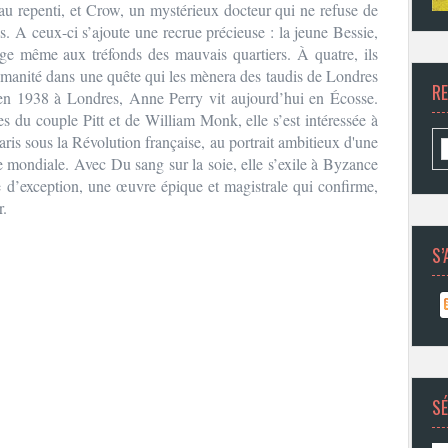
u repenti, et Crow, un mystérieux docteur qui ne refuse de
. A ceux-ci s’ajoute une recrue précieuse : la jeune Bessie,
age même aux tréfonds des mauvais quartiers. À quatre, ils
humanité dans une quête qui les mènera des taudis de Londres
R
en 1938 à Londres, Anne Perry vit aujourd’hui en Écosse.
s du couple Pitt et de William Monk, elle s’est intéressée à
aris sous la Révolution française, au portrait ambitieux d'une
e mondiale. Avec Du sang sur la soie, elle s’exile à Byzance
ire d’exception, une œuvre épique et magistrale qui confirme,
r.
S’
SÉ