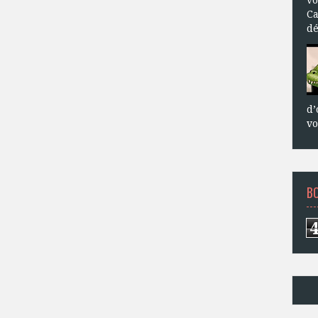
Ca
dé
d’
vo
B