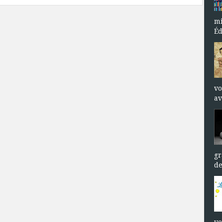
mi
Éd
vo
av
gr
de
vo