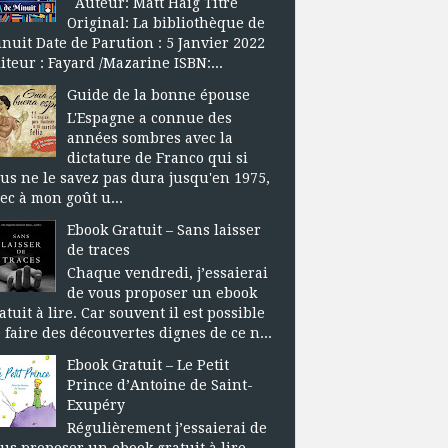
Auteur: Matt Haig Titre
Original: La bibliothèque de
nuit Date de Parution : 5 Janvier 2022
iteur : Fayard /Mazarine ISBN:...
Guide de la bonne épouse
L'Espagne a connue des
années sombres avec la
dictature de Franco qui si
us ne le savez pas dura jusqu'en 1975,
ec à mon goût u...
Ebook Gratuit – Sans laisser
de traces
Chaque vendredi, j’essaierai
de vous proposer un ebook
atuit à lire. Car souvent il est possible
 faire des découvertes dignes de ce n...
Ebook Gratuit – Le Petit
Prince d’Antoine de Saint-
Exupéry
Régulièrement j’essaierai de
us proposer un ebook gratuit à lire.