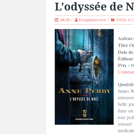
L'odyssée de 
08:00
Bouquinovore
10/18
,
A C
Auteur
Titre Or
Date de
Éditeur
Prix :
1
Command
Quatriè
James We
retrouve
belle j
dans un 
tout poi
sensuel 
médical