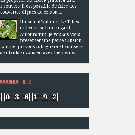
r souvent il est possible de faire des
couvertes dignes de ce nom....
Illusion d’optique- Le T-Rex
qui vous suit du regard
Aujourd’hui, je voulais vous
présenter une petite illusion
optique qui vous intriguera et amusera
s enfants si vous en avez bien ente...
OUQUINOPHILES
4
0
3
6
1
9
2