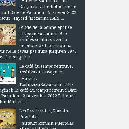
Auteur: Matt Haig Titre
Original: La bibliothèque de
nuit Date de Parution : 5 Janvier 2022
iteur : Fayard /Mazarine ISBN:...
Guide de la bonne épouse
L'Espagne a connue des
années sombres avec la
dictature de Franco qui si
us ne le savez pas dura jusqu'en 1975,
ec à mon goût u...
Le café du temps retrouvé,
Toshikazu Kawaguchi
Auteur:
ToshikazuKawaguchi Titre
iginal: Le café du temps retrouvé Date
 Parution : 2 novembre 2022 Éditeur :
bin Michel ...
Les Ravissantes, Romain
Puértolas
Auteur: Romain Puertolas
Titre Original: Les