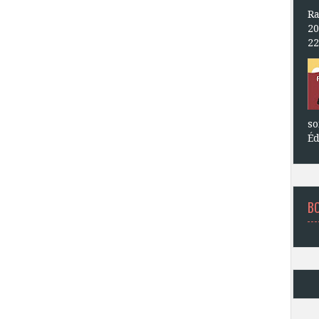
Ra
20
22
so
Éd
B