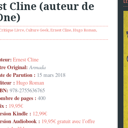
L
t Cline (auteur de
One)
Critique Livre
,
Culture Geek
,
Ernest Cline
,
Hugo Roman
,
teur:
Ernest Cline
tre Original:
Armada
te de Parution :
15 mars 2018
iteur :
Hugo Roman
SBN:
978-2755636765
mbre de pages :
400
ix :
19,95€
rsion Kindle :
12,99€
rsion Audiobook :
19,95€ gratuit avec l’offre