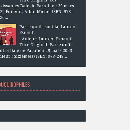
vissantes Date de Parution : 30 mars
22 Éditeur : Albin Michel ISBN: 978-
26...
Parce qu’ils sont là, Laurent
Esnault
Auteur: Laurent Esnault
Titre Original: Parce qu’ils
nt là Date de Parution : 9 mars 2023
iteur : Sixième(s) ISBN: 978-249...
OUQUINOPHILES