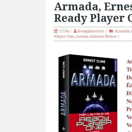
Armada, Ernes
Ready Player 
17:34
Bouquinovore
Armada
,
Player One
,
roman
,
sciences fiction
Au
Ti
Da
Éd
I
No
Pr
Ve
Ve