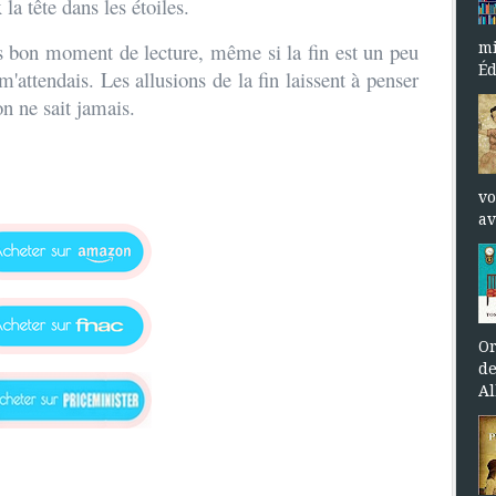
tête dans les étoiles.
ès bon moment de lecture, même si la fin est un peu
mi
Éd
'attendais. Les allusions de la fin laissent à penser
on ne sait jamais.
vo
av
Or
de
Al