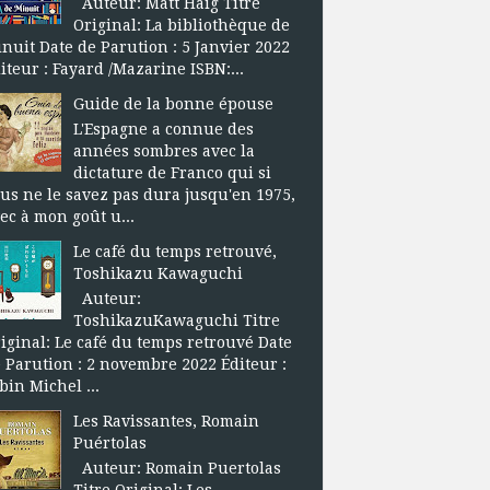
Auteur: Matt Haig Titre
Original: La bibliothèque de
nuit Date de Parution : 5 Janvier 2022
iteur : Fayard /Mazarine ISBN:...
Guide de la bonne épouse
L'Espagne a connue des
années sombres avec la
dictature de Franco qui si
us ne le savez pas dura jusqu'en 1975,
ec à mon goût u...
Le café du temps retrouvé,
Toshikazu Kawaguchi
Auteur:
ToshikazuKawaguchi Titre
iginal: Le café du temps retrouvé Date
 Parution : 2 novembre 2022 Éditeur :
bin Michel ...
Les Ravissantes, Romain
Puértolas
Auteur: Romain Puertolas
Titre Original: Les