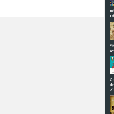
mi
Éd
vo
av
Or
de
Al