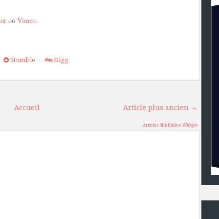
tor
on
Vimeo
.
Stumble
Digg
Accueil
Article plus ancien →
Articles Similaires Widget