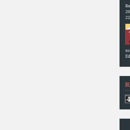
Ra
20
22
so
Éd
B