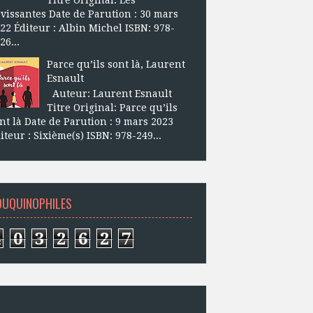
vissantes Date de Parution : 30 mars
22 Éditeur : Albin Michel ISBN: 978-
26...
Parce qu’ils sont là, Laurent
Esnault
Auteur: Laurent Esnault
Titre Original: Parce qu’ils
nt là Date de Parution : 9 mars 2023
iteur : Sixième(s) ISBN: 978-249...
OUQUINOPHILES
4
0
3
2
6
2
7