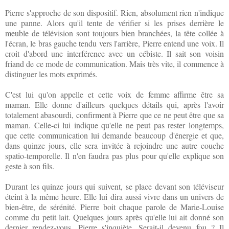
Pierre s'approche de son dispositif. Rien, absolument rien n'indique
une panne. Alors qu'il tente de vérifier si les prises derrière le
meuble de télévision sont toujours bien branchées, la tête collée à
l'écran, le bras gauche tendu vers l'arrière, Pierre entend une voix. Il
croit d'abord une interférence avec un cébiste. Il sait son voisin
friand de ce mode de communication. Mais très vite, il commence à
distinguer les mots exprimés.
C'est lui qu'on appelle et cette voix de femme affirme être sa
maman. Elle donne d'ailleurs quelques détails qui, après l'avoir
totalement abasourdi, confirment à Pierre que ce ne peut être que sa
maman. Celle-ci lui indique qu'elle ne peut pas rester longtemps,
que cette communication lui demande beaucoup d'énergie et que,
dans quinze jours, elle sera invitée à rejoindre une autre couche
spatio-temporelle. Il n'en faudra pas plus pour qu'elle explique son
geste à son fils.
Durant les quinze jours qui suivent, se place devant son téléviseur
éteint à la même heure. Elle lui dira aussi vivre dans un univers de
bien-être, de sérénité. Pierre boit chaque parole de Marie-Louise
comme du petit lait. Quelques jours après qu'elle lui ait donné son
dernier rendez-vous, Pierre s'inquiète. Serait-il devenu fou ? Il