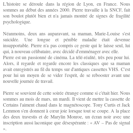
L'histoire se déroule dans la région de Lyon, en France. Nous
sommes au début des années 2000. Pierre travaille à la SNCF, fait
son boulot plutôt bien et n'a jamais montré de signes de fragilité
psychologique.
Néanmoins, deux ans auparavant, sa maman, Marie-Louise s'est
suicidée. Une longue et pénible maladie était devenue
insupportable. Pierre n'a pas compris ce geste qui le laisse seul, lui
qui, à nouveau célibataire, avec décidé d'emménager avec elle.
Pierre est un passionné de cinéma. La télé-réalité, très peu pour lui.
Alors, il regarde et regarde encore les classiques que sa maman
avait enregistrés au fil du temps sur d'antiques cassettes VHS. C'est
pour lui un moyen de se vider l'esprit, de se rebooster avant une
nouvelle journée de travail.
Pierre se souvient de cette soirée étrange comme si c'était hier. Nous
sommes au mois de mars, un mardi. Il vient de mettre la cassette de
Certains l'aiment chaud dans le magnétoscope. Tony Curtis et Jack
Lemmon s'en donnent à cœur joie lorsque tout se coupe. A la place
des deux travestis et de Marylin Monroe, un écran noir avec une
inscription aussi laconique que désespérante : « AV – Pas de signal
».