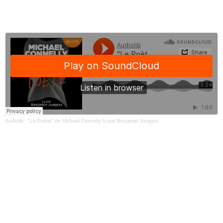
Audiolib
·
"Le Poète" de Michael Connelly lu par Benjamin Jungers