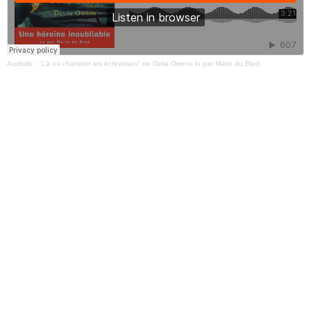
Audiolib
·
"Là où chantent les écrevisses" de Delia Owens lu par Marie du Bled