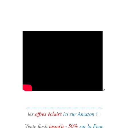
>
--------------------------------------------
les
offres éclairs
ici sur Amazon !
Vente flash
jusqu'à - 50%
sur la Fnac