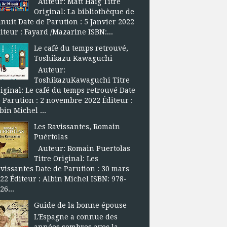
Auteur: Matt Haig Titre
Original: La bibliothèque de
nuit Date de Parution : 5 Janvier 2022
iteur : Fayard /Mazarine ISBN:...
Le café du temps retrouvé,
Toshikazu Kawaguchi
Auteur:
ToshikazuKawaguchi Titre
iginal: Le café du temps retrouvé Date
 Parution : 2 novembre 2022 Éditeur :
bin Michel ...
Les Ravissantes, Romain
Puértolas
Auteur: Romain Puertolas
Titre Original: Les
vissantes Date de Parution : 30 mars
22 Éditeur : Albin Michel ISBN: 978-
26...
Guide de la bonne épouse
L'Espagne a connue des
années sombres avec la