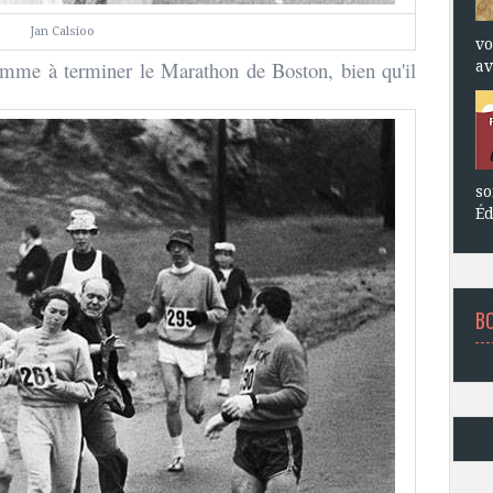
Jan Calsioo
vo
emme à terminer le Marathon de Boston, bien qu'il
av
so
Éd
B