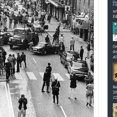
mi
Éd
Or
de
Al
Ra
20
22