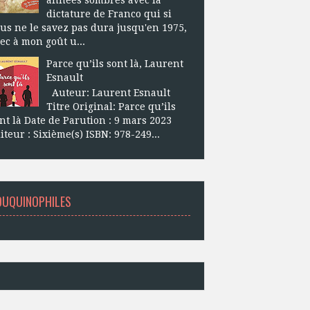
dictature de Franco qui si
us ne le savez pas dura jusqu'en 1975,
ec à mon goût u...
Parce qu’ils sont là, Laurent
Esnault
Auteur: Laurent Esnault
Titre Original: Parce qu’ils
nt là Date de Parution : 9 mars 2023
iteur : Sixième(s) ISBN: 978-249...
OUQUINOPHILES