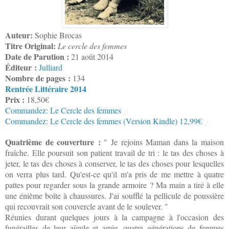
Auteur:
Sophie Brocas
Titre Original:
Le cercle des femmes
Date de Parution :
21 août 2014
Éditeur :
Julliard
Nombre de pages :
134
Rentrée Littéraire 2014
Prix :
18,50€
Commandez: Le Cercle des femmes
Commandez: Le Cercle des femmes (Version Kindle) 12,99€
Quatrième de couverture :
" Je rejoins Maman dans la maison
fraîche. Elle poursuit son patient travail de tri : le tas des choses à
jeter, le tas des choses à conserver, le tas des choses pour lesquelles
on verra plus tard. Qu'est-ce qu'il m'a pris de me mettre à quatre
pattes pour regarder sous la grande armoire ? Ma main a tiré à elle
une énième boîte à chaussures. J'ai soufflé la pellicule de poussière
qui recouvrait son couvercle avant de le soulever. "
Réunies durant quelques jours à la campagne à l'occasion des
funérailles de leur aïeule et amie, quatre générations de femmes