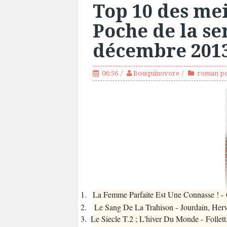
Top 10 des mei
Poche de la se
décembre 201
06:56
Bouquinovore
roman p
1.
La Femme Parfaite Est Une Connasse ! - 
2. Le Sang De La Trahison - Jourdain, Her
3.
Le Siecle T.2 ; L'hiver Du Monde - Follet