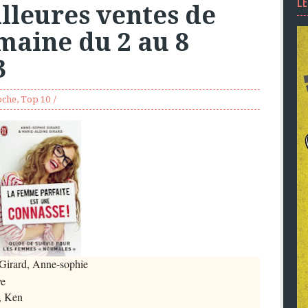
L
lleures ventes de
maine du 2 au 8
3
oche
,
Top 10
Girard, Anne-sophie
ve
t, Ken