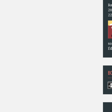
Ra
20
22
so
Éd
B