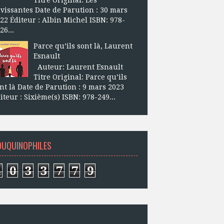
vissantes Date de Parution : 30 mars
22 Éditeur : Albin Michel ISBN: 978-
26...
Parce qu’ils sont là, Laurent
Esnault
Auteur: Laurent Esnault
Titre Original: Parce qu’ils
nt là Date de Parution : 9 mars 2023
iteur : Sixième(s) ISBN: 978-249...
OUQUINOPHILES
4
0
3
3
7
7
9