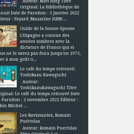
Auteur: Matt Haig Titre
Original: La bibliothèque de
nuit Date de Parution : 5 Janvier 2022
iteur : Fayard /Mazarine ISBN:...
Guide de la bonne épouse
L'Espagne a connue des
années sombres avec la
dictature de Franco qui si
us ne le savez pas dura jusqu'en 1975,
ec à mon goût u...
Le café du temps retrouvé,
Toshikazu Kawaguchi
Auteur:
ToshikazuKawaguchi Titre
iginal: Le café du temps retrouvé Date
 Parution : 2 novembre 2022 Éditeur :
bin Michel ...
Les Ravissantes, Romain
Puértolas
Auteur: Romain Puertolas
Titre Original: Les