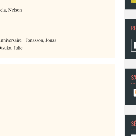
ela, Nelson
R
nniversaire - Jonasson, Jonas
tsuka, Julie
S’
SÉ