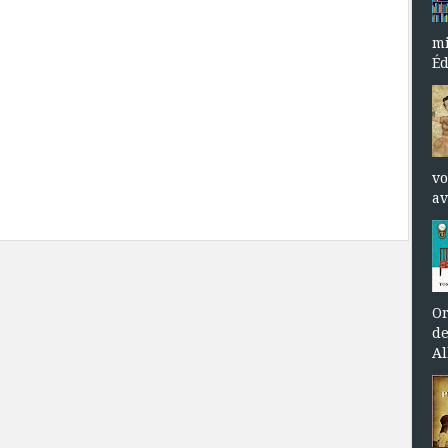
mi
Éd
vo
av
Or
de
Al