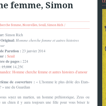
L
e femme, Simon
herche femme
,
Nouvelles
,
Seuil
,
Simon Rich
ur:
Simon Rich
 Original:
Homme cherche femme et autres histoires
our
de Parution :
23 janvier 2014
eur :
Seuil
re de pages :
224
:
15,00€
14,25€
ndez: Homme cherche femme et autres histoires d'amour
rième de couverture :
« L’homme le plus drôle des Etats-
? » une du Guardian
ous soyez un martien, un homme préhistorique, Zeus ou
un chien il y aura toujours une fille pour vous briser le