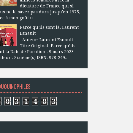
dictature de Franco qui si
us ne le savez pas dura jusqu'en 1975,
ec à mon goût u...
Parce qu’ils sont là, Laurent
Esnault
Auteur: Laurent Esnault
Titre Original: Parce qu’ils
nt là Date de Parution : 9 mars 2023
iteur : Sixième(s) ISBN: 978-249...
OUQUINOPHILES
4
0
3
1
4
0
3