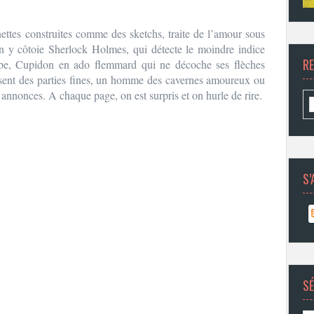
ttes construites comme des sketchs, traite de l’amour sous
n y côtoie Sherlock Holmes, qui détecte le moindre indice
R
mpe, Cupidon en ado flemmard qui ne décoche ses flèches
osent des parties fines, un homme des cavernes amoureux ou
 annonces. A chaque page, on est surpris et on hurle de rire.
S’
SÉ