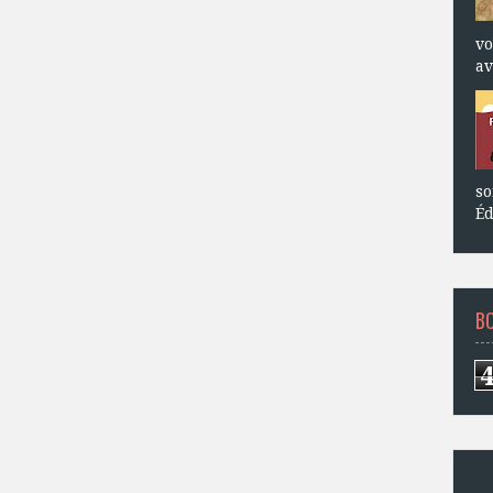
vo
av
so
Éd
B