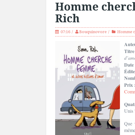
Homme cherch
Rich
07:16
Bouquinovore
Homme c
Aute
Titre
d’am
Date 
Édit
Nomb
Prix 
Comma
Quat
Unis 
Que v
même 