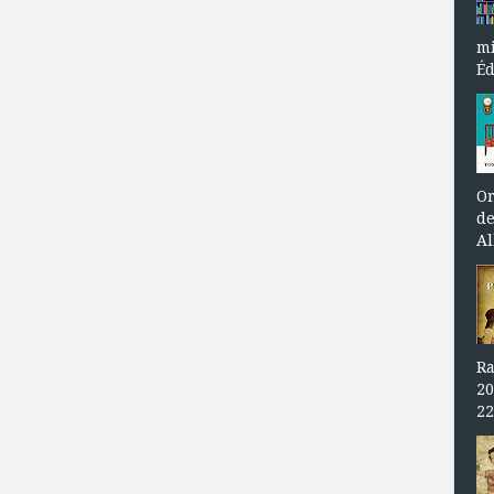
mi
Éd
Or
de
Al
Ra
20
22