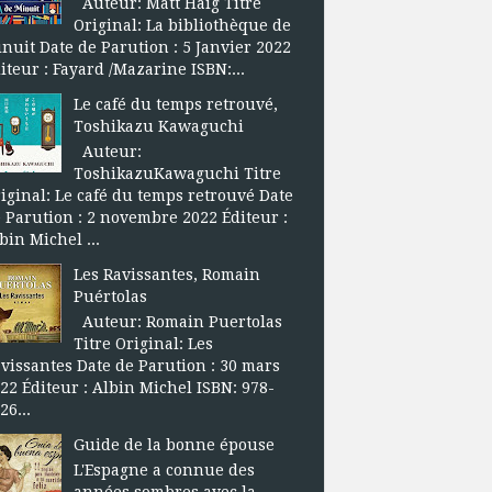
Auteur: Matt Haig Titre
Original: La bibliothèque de
nuit Date de Parution : 5 Janvier 2022
iteur : Fayard /Mazarine ISBN:...
Le café du temps retrouvé,
Toshikazu Kawaguchi
Auteur:
ToshikazuKawaguchi Titre
iginal: Le café du temps retrouvé Date
 Parution : 2 novembre 2022 Éditeur :
bin Michel ...
Les Ravissantes, Romain
Puértolas
Auteur: Romain Puertolas
Titre Original: Les
vissantes Date de Parution : 30 mars
22 Éditeur : Albin Michel ISBN: 978-
26...
Guide de la bonne épouse
L'Espagne a connue des
années sombres avec la