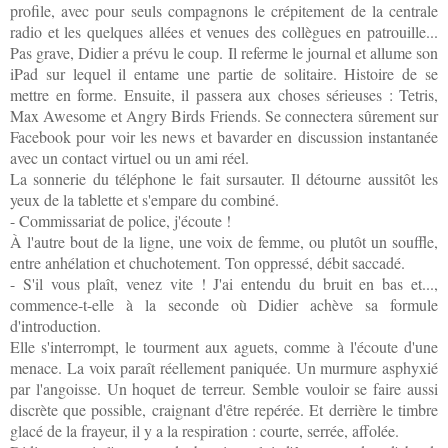
profile, avec pour seuls compagnons le crépitement de la centrale
radio et les quelques allées et venues des collègues en patrouille...
Pas grave, Didier a prévu le coup. Il referme le journal et allume son
iPad sur lequel il entame une partie de solitaire. Histoire de se
mettre en forme. Ensuite, il passera aux choses sérieuses : Tetris,
Max Awesome et Angry Birds Friends. Se connectera sûrement sur
Facebook pour voir les news et bavarder en discussion instantanée
avec un contact virtuel ou un ami réel.
La sonnerie du téléphone le fait sursauter. Il détourne aussitôt les
yeux de la tablette et s'empare du combiné.
- Commissariat de police, j'écoute !
À l'autre bout de la ligne, une voix de femme, ou plutôt un souffle,
entre anhélation et chuchotement. Ton oppressé, débit saccadé.
- S'il vous plaît, venez vite ! J'ai entendu du bruit en bas et...,
commence-t-elle à la seconde où Didier achève sa formule
d'introduction.
Elle s'interrompt, le tourment aux aguets, comme à l'écoute d'une
menace. La voix paraît réellement paniquée. Un murmure asphyxié
par l'angoisse. Un hoquet de terreur. Semble vouloir se faire aussi
discrète que possible, craignant d'être repérée. Et derrière le timbre
glacé de la frayeur, il y a la respiration : courte, serrée, affolée.