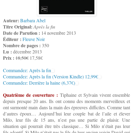
Auteur:
Barbara Abel
Titre Original:
Après la fin
Date de Parution :
14 novembre 2013
Éditeur :
Fleuve Noir
Nombre de pages :
350
Lu :
décembre 2013
Prix :
18,50€
17,58€
Commandez: Après la fin
Commandez: Après la fin (Version Kindle) 12,99€
Commandez: Derrière la haine (6,37€)
Quatrième de couverture :
Tiphaine et Sylvain vivent ensemble
depuis presque 20 ans. Ils ont connu des moments merveilleux et
ont surmonté main dans la main des épreuves difficiles. Comme tant
d’autres époux… Aujourd’hui leur couple bat de l’aile et élever
Milo, leur fils de 15 ans, n’est pas une partie de plaisir. Une
situation qui pourrait être très classique… Si Milo n’était pas leur
fils adoptif. Si Milo n’était pas le fils de leur ancien voisin David qui