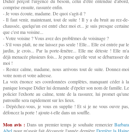
Didier perçoit l'urgence du besoin, celui d'être entendue d'abord,
comprise ensuite, rassurée enfin.
- Je vous écoute, madame. De quoi s'agit-il ?
- Il faut venir, maintenant, tout de suite ! Il y a du bruit au rez-de-
chaussée, quelqu'un est entré chez moi et... je suis presque certaine
que c'est ma voisine...
- Votre voisine ? Vous avez des problèmes de voisinage ?
- S'il vous plaît, ne me laissez pas seule ! Elle... Elle est entrée par le
jardin, je crois... Par la porte-fenêtre... Elle me déteste ! Elle m'a
déjà menacée plusieurs fois... Je pense qu'elle veut se débarrasser de
moi !
- Restez calme, madame, nous arrivons tout de suite. Donnez-moi
votre nom et votre adresse.
La voix énonce ses coordonnées complètes, manquant céder à la
panique lorsque Didier lui demande d'épeler son nom de famille. Le
policier l'exhorte au calme, tente de la rassurer, lui promet qu'une
patrouille sera rapidement sur les lieux.
- Dépêchez-vous, je vous en supplie ! Et si je ne vous ouvre pas,
défoncez la porte ! ajoute-t-elle dans un souffle.
Mon avis :
Dans un premier temps je souhaite remercier
Barbara
Abel
pour m'avoir fait découvrir l'année dernière
Derrière la Haine