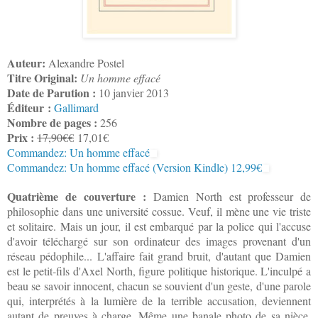
Auteur:
Alexandre Postel
Titre Original:
Un homme effacé
Date de Parution :
10 janvier 2013
Éditeur :
Gallimard
Nombre de pages :
256
Prix :
17,90€€
17,01€
Commandez: Un homme effacé
Commandez: Un homme effacé (Version Kindle) 12,99€
Quatrième de couverture :
Damien North est professeur de
philosophie dans une université cossue. Veuf, il mène une vie triste
et solitaire. Mais un jour, il est embarqué par la police qui l'accuse
d'avoir téléchargé sur son ordinateur des images provenant d'un
réseau pédophile... L'affaire fait grand bruit, d'autant que Damien
est le petit-fils d'Axel North, figure politique historique. L'inculpé a
beau se savoir innocent, chacun se souvient d'un geste, d'une parole
qui, interprétés à la lumière de la terrible accusation, deviennent
autant de preuves à charge. Même une banale photo de sa nièce,