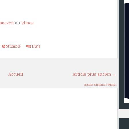
 Boesen
on
Vimeo
.
Stumble
Digg
Accueil
Article plus ancien →
Articles Similaires Widget