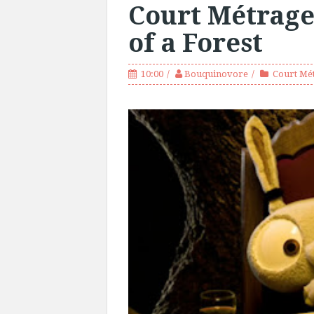
Court Métrage
of a Forest
10:00
Bouquinovore
Court Mé