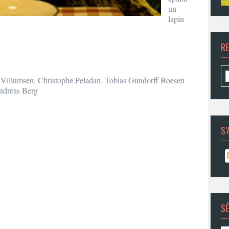
un
lapin
R
k Villumsen, Christophe Peladan, Tobias Gundorff Boesen
ndreas Berg
S’
SÉ