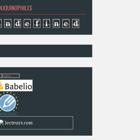
OUQUINOPHILES
u
n
d
e
f
i
n
e
d
lecteurs.com