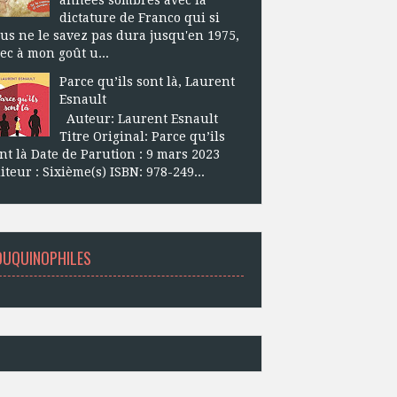
dictature de Franco qui si
us ne le savez pas dura jusqu'en 1975,
ec à mon goût u...
Parce qu’ils sont là, Laurent
Esnault
Auteur: Laurent Esnault
Titre Original: Parce qu’ils
nt là Date de Parution : 9 mars 2023
iteur : Sixième(s) ISBN: 978-249...
OUQUINOPHILES