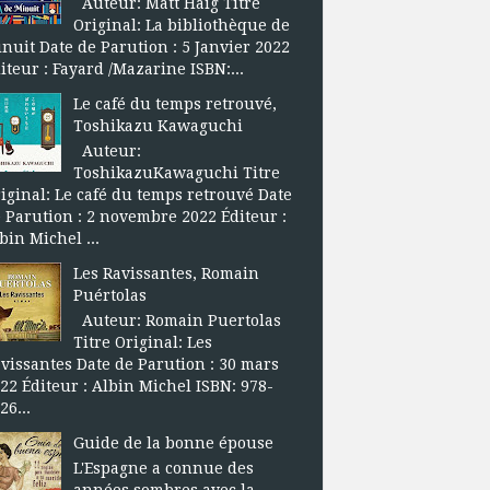
Auteur: Matt Haig Titre
Original: La bibliothèque de
nuit Date de Parution : 5 Janvier 2022
iteur : Fayard /Mazarine ISBN:...
Le café du temps retrouvé,
Toshikazu Kawaguchi
Auteur:
ToshikazuKawaguchi Titre
iginal: Le café du temps retrouvé Date
 Parution : 2 novembre 2022 Éditeur :
bin Michel ...
Les Ravissantes, Romain
Puértolas
Auteur: Romain Puertolas
Titre Original: Les
vissantes Date de Parution : 30 mars
22 Éditeur : Albin Michel ISBN: 978-
26...
Guide de la bonne épouse
L'Espagne a connue des
années sombres avec la