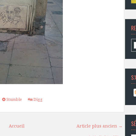
R
S’
Stumble
Digg
SÉ
Accueil
Article plus ancien →