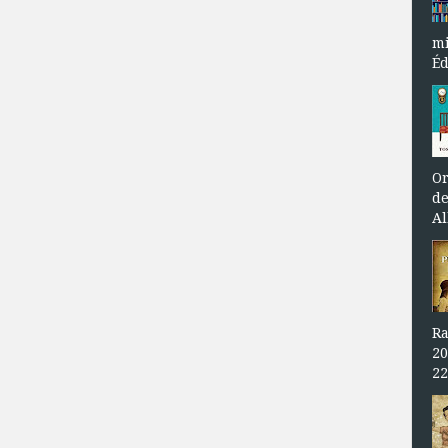
mi
Éd
Or
de
Al
Ra
20
22