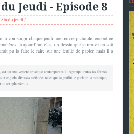
L
 du Jeudi - Episode 8
t ARt du jeudi
t à voir surgir chaque jeudi une œuvre picturale rencontrée
nalières. Aujourd’hui c’est un dessin que je trouve en soit
rait pu la faire le faire sur une feuille de papier, mais il a
t
, est un mouvement artistique contemporain. Il regroupe toutes les formes
cs et englobe diverses méthodes telles que le graffiti, le pochoir, la mosaïque,
nt un art éphémère. »