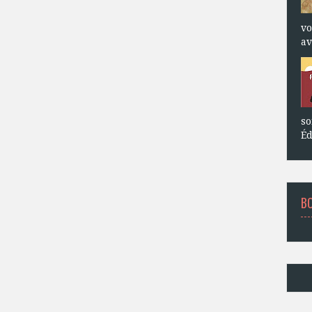
vo
av
so
Éd
B