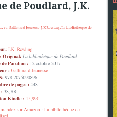
L
e de Poudlard, J.K.
Livre
,
Gallimard Jeunesse
,
J.K Rowling
,
La bibliothèque de
eur:
J.K. Rowling
e Original:
La bibliothèque de Poudlard
 de Parution :
12 octobre 2017
eur :
Gallimard Jeunesse
N:
978-2075090896
bre de pages :
448
 :
38,70€
ion Kindle :
15,99€
andez sur Amazon : La bibliothèque de
dlard