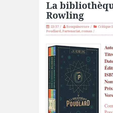
La bibliothèqu
Rowling
23:37
Bouquinovore
Critique 
Poudlard
,
Partenariat
,
roman
Aut
Titr
Date
Édit
ISB
Nom
Prix
Vers
Comm
Pou