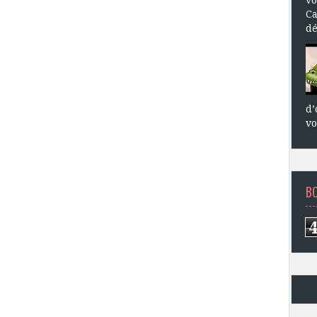
Ca
dé
d’
vo
B