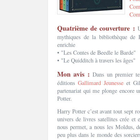
Comm
Comm
Quatrième de couverture :
U
mythiques de la bibliothèque de 
enrichie
• "Les Contes de Beedle le Barde"
• "Le Quidditch à travers les â
Mon avis :
Dans un premier tem
éditions
Gallimard Jeunesse
et Gil
partenariat qui me plonge encore u
Potter.
Harry Potter c’est avant tout sept r
univers de livres satellites crée et
nous permet, a nous les Moldus, d
peu plus dans le monde des sorciers