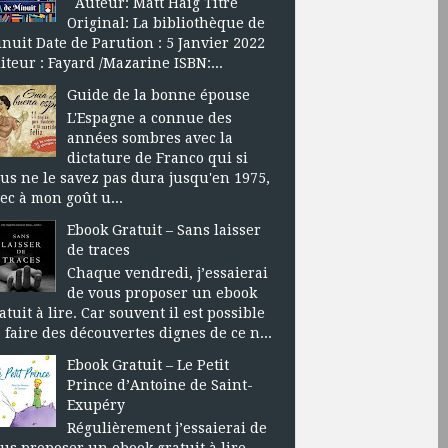
Auteur: Matt Haig Titre
Original: La bibliothèque de
nuit Date de Parution : 5 Janvier 2022
iteur : Fayard /Mazarine ISBN:...
Guide de la bonne épouse
L'Espagne a connue des
années sombres avec la
dictature de Franco qui si
us ne le savez pas dura jusqu'en 1975,
ec à mon goût u...
Ebook Gratuit – Sans laisser
de traces
Chaque vendredi, j’essaierai
de vous proposer un ebook
atuit à lire. Car souvent il est possible
 faire des découvertes dignes de ce n...
Ebook Gratuit – Le Petit
Prince d’Antoine de Saint-
Exupéry
Régulièrement j’essaierai de
us proposer un ebook gratuit à lire.