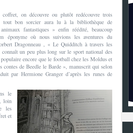
coffret, on découvre ou plutôt redécouvre trois
 tout bon sorcier aura lu à la bibliothèque de
animaux fantastiques » enfin réédité, beaucoup
film
éponyme où nous suivions les aventures du
orbert Dragonneau ,
« Le Quidditch à travers les
 connaît un peu plus long sur le sport national des
s populaire encore que le football chez les Moldus et
s contes de Beedle le Barde », manuscrit qui selon
raduit par Hermione Granger d’après les runes de
ns le
, loin
e les
ret et