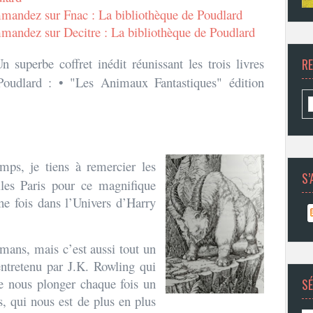
andez sur Fnac : La bibliothèque de Poudlard
andez sur Decitre : La bibliothèque de Poudlard
n superbe coffret inédit réunissant les trois livres
R
Poudlard : • "Les Animaux Fantastiques" édition
ges"
ps, je tiens à remercier les
S’
les Paris pour ce magnifique
ne fois dans l’Univers d’Harry
omans, mais c’est aussi tout un
 entretenu par J.K. Rowling qui
e nous plonger chaque fois un
SÉ
, qui nous est de plus en plus