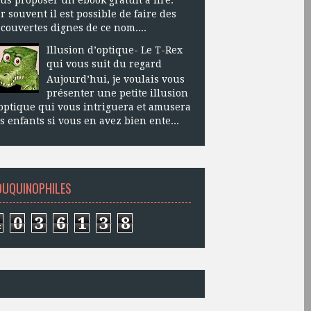
r souvent il est possible de faire des
couvertes dignes de ce nom....
Illusion d’optique- Le T-Rex
qui vous suit du regard
Aujourd’hui, je voulais vous
présenter une petite illusion
optique qui vous intriguera et amusera
s enfants si vous en avez bien ente...
OUQUINOPHILES
4
0
3
6
1
3
8