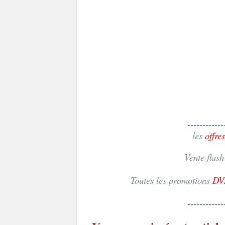
------------
les
offres
Vente flas
Toutes les promotions
DV
------------