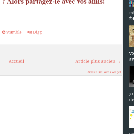
 ? Alors partagez-le avec vos amis!
mi
Éd
Stumble
Digg
vo
av
Accueil
Article plus ancien →
Articles Similaires Widget
gr
de
vo