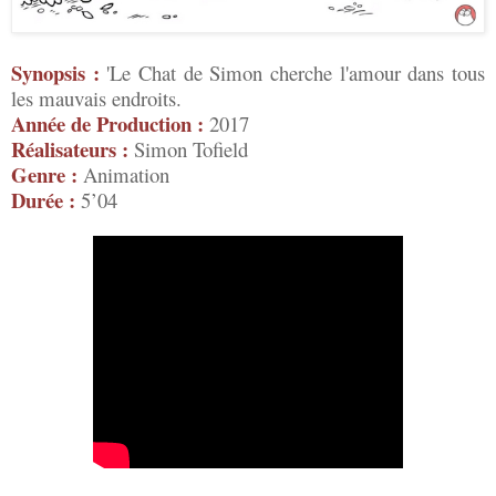
Synopsis :
'Le Chat de Simon cherche l'amour dans tous
les mauvais endroits.
Année de Production :
2017
Réalisateurs :
Simon Tofield
Genre :
Animation
Durée :
5’04