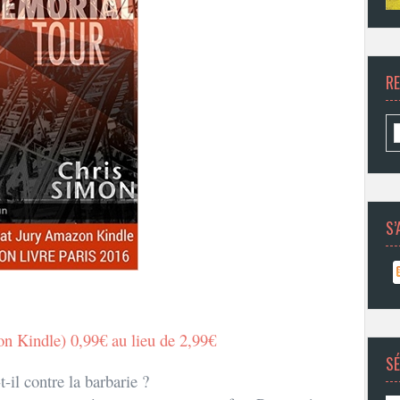
R
S’
n Kindle) 0,99€ au lieu de 2,99€
SÉ
il contre la barbarie ?