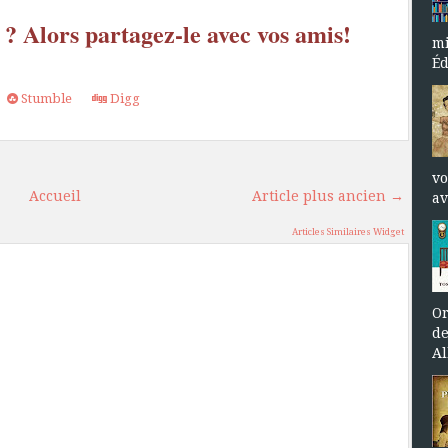
 ? Alors partagez-le avec vos amis!
mi
Éd
Stumble
Digg
vo
Accueil
Article plus ancien →
av
Articles Similaires Widget
Or
de
Al