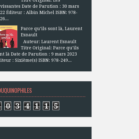
vissantes Date de Parution : 30 mars
22 Éditeur : Albin Michel ISBN: 978-
26...
Parce qu’ils sont là, Laurent
Esnault
Auteur: Laurent Esnault
Titre Original: Parce qu’ils
nt là Date de Parution : 9 mars 2023
iteur : Sixième(s) ISBN: 978-249...
OUQUINOPHILES
4
0
3
4
1
1
5