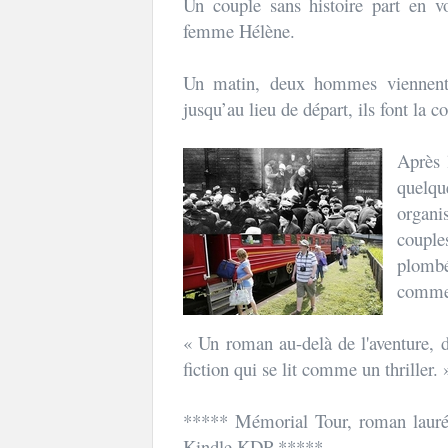
Un couple sans histoire part en vo
femme Hélène.
Un matin, deux hommes viennent 
jusqu’au lieu de départ, ils font la 
Après 
quelqu
organi
coupl
plomb
comm
« Un roman au-delà de l'aventure, de
fiction qui se lit comme un thriller. 
***** Mémorial Tour, roman lauré
Kindle KDP *****