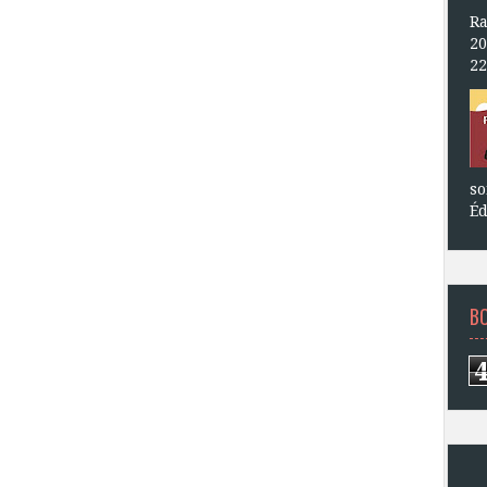
Ra
20
22
so
Éd
B