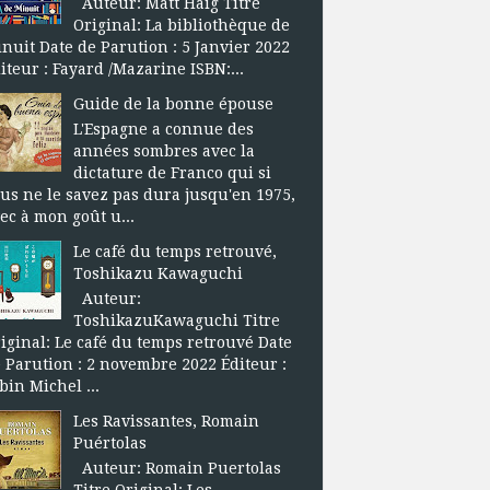
Auteur: Matt Haig Titre
Original: La bibliothèque de
nuit Date de Parution : 5 Janvier 2022
iteur : Fayard /Mazarine ISBN:...
Guide de la bonne épouse
L'Espagne a connue des
années sombres avec la
dictature de Franco qui si
us ne le savez pas dura jusqu'en 1975,
ec à mon goût u...
Le café du temps retrouvé,
Toshikazu Kawaguchi
Auteur:
ToshikazuKawaguchi Titre
iginal: Le café du temps retrouvé Date
 Parution : 2 novembre 2022 Éditeur :
bin Michel ...
Les Ravissantes, Romain
Puértolas
Auteur: Romain Puertolas
Titre Original: Les