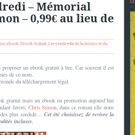
L
redi – Mémorial
mon – 0,99€ au lieu de
mon
,
ebook
,
Ebook Gratuit
,
Les vendredis de la lecture et du
 proposer un ebook gratuit à lire. Car souvent il est
ignes de ce nom.
e monde du téléchargement légal.
ok gratuit mais un ebook en promotion aujourd’hui
ndant favori,
Chris Simon
, dans ce roman elle nous
e des plus sordide…
C
et été choisissez de revivre la
dités incluses.