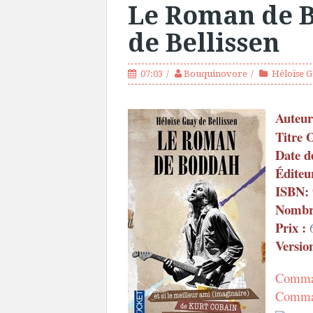
Le Roman de B
de Bellissen
07:03
Bouquinovore
Héloïse G
Auteur
Titre 
Date d
Éditeu
ISBN:
Nombre
Prix :
6
Versio
Comman
Comman