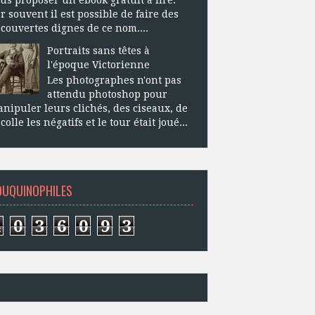
r souvent il est possible de faire des
couvertes dignes de ce nom....
Portraits sans têtes à
l'époque Victorienne
Les photographes n'ont pas
attendu photoshop pour
nipuler leurs clichés, des ciseaux, de
 colle les négatifs et le tour était joué...
OUQUINOPHILES
4
0
3
6
0
9
3