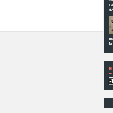
Ca
dé
ma
la
B