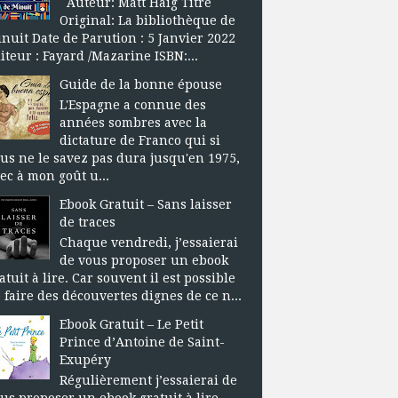
Auteur: Matt Haig Titre
Original: La bibliothèque de
nuit Date de Parution : 5 Janvier 2022
iteur : Fayard /Mazarine ISBN:...
Guide de la bonne épouse
L'Espagne a connue des
années sombres avec la
dictature de Franco qui si
us ne le savez pas dura jusqu'en 1975,
ec à mon goût u...
Ebook Gratuit – Sans laisser
de traces
Chaque vendredi, j’essaierai
de vous proposer un ebook
atuit à lire. Car souvent il est possible
 faire des découvertes dignes de ce n...
Ebook Gratuit – Le Petit
Prince d’Antoine de Saint-
Exupéry
Régulièrement j’essaierai de
us proposer un ebook gratuit à lire.