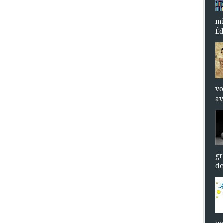
mi
Éd
vo
av
gr
de
vo