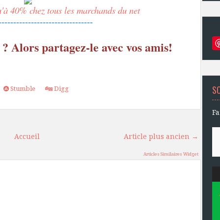
u'à 40% chez tous les marchands du net
--------------------------------
 ? Alors partagez-le avec vos amis!
S
Stumble
Digg
Fa
Accueil
Article plus ancien →
Articles Similaires Widget