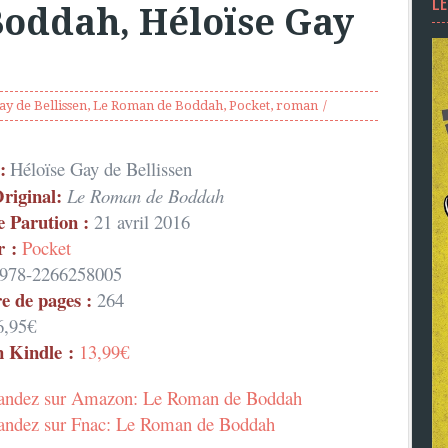
L
oddah, Héloïse Gay
ay de Bellissen
,
Le Roman de Boddah
,
Pocket
,
roman
:
Héloïse Gay de Bellissen
Original:
Le Roman de Boddah
e Parution :
21 avril 2016
r :
Pocket
978-2266258005
 de pages :
264
,95€
n Kindle :
13,99€
dez sur Amazon: Le Roman de Boddah
dez sur Fnac: Le Roman de Boddah