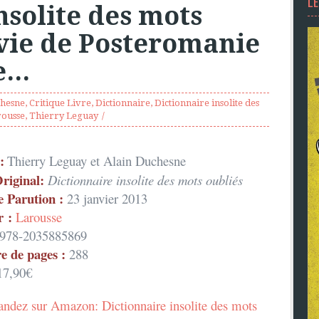
L
nsolite des mots
nvie de Posteromanie
...
chesne
,
Critique Livre
,
Dictionnaire
,
Dictionnaire insolite des
rousse
,
Thierry Leguay
:
Thierry Leguay et Alain Duchesne
Original:
Dictionnaire insolite des mots oubliés
e Parution :
23 janvier 2013
r :
Larousse
978-2035885869
 de pages :
288
7,90€
dez sur Amazon: Dictionnaire insolite des mots