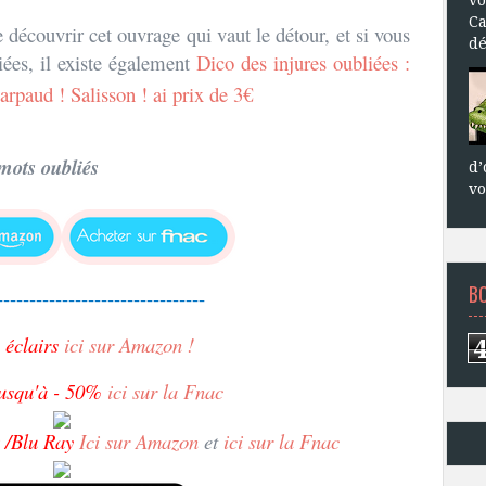
Ca
 découvrir cet ouvrage qui vaut le détour, et si vous
dé
iées, il existe également
Dico des injures oubliées :
arpaud ! Salisson ! ai prix de 3€
 mots oubliés
d’
vo
B
--------------------------------
 éclairs
ici sur Amazon !
usqu'à - 50%
ici sur la Fnac
/Blu Ray
Ici sur Amazon
et
ici sur la Fnac