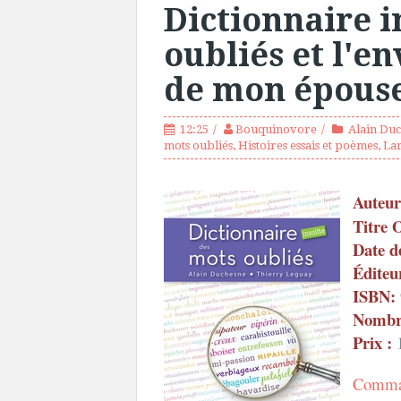
Dictionnaire i
oubliés et l'e
de mon épouse
12:25
Bouquinovore
Alain Du
mots oubliés
,
Histoires essais et poèmes
,
La
Auteur
Titre 
Date d
Éditeu
ISBN:
Nombre
Prix :
1
Comman