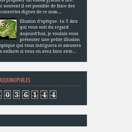
r souvent il est possible de faire des
couvertes dignes de ce nom....
Illusion d’optique- Le T-Rex
qui vous suit du regard
Aujourd’hui, je voulais vous
présenter une petite illusion
optique qui vous intriguera et amusera
s enfants si vous en avez bien ente...
OUQUINOPHILES
4
0
3
6
1
4
4