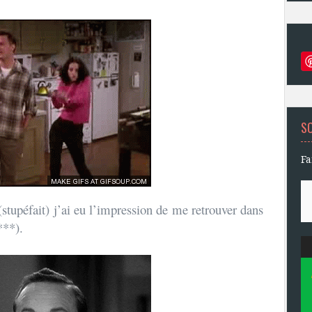
S
Fa
(stupéfait) j’ai eu l’impression de me retrouver dans
m***).