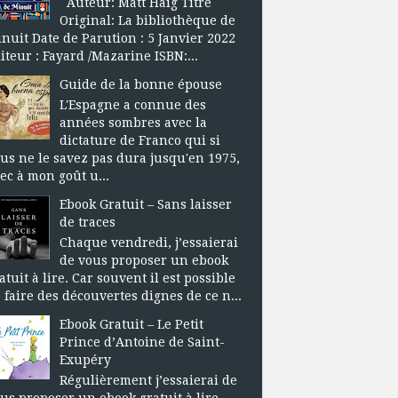
Auteur: Matt Haig Titre
Original: La bibliothèque de
nuit Date de Parution : 5 Janvier 2022
iteur : Fayard /Mazarine ISBN:...
Guide de la bonne épouse
L'Espagne a connue des
années sombres avec la
dictature de Franco qui si
us ne le savez pas dura jusqu'en 1975,
ec à mon goût u...
Ebook Gratuit – Sans laisser
de traces
Chaque vendredi, j’essaierai
de vous proposer un ebook
atuit à lire. Car souvent il est possible
 faire des découvertes dignes de ce n...
Ebook Gratuit – Le Petit
Prince d’Antoine de Saint-
Exupéry
Régulièrement j’essaierai de
us proposer un ebook gratuit à lire.