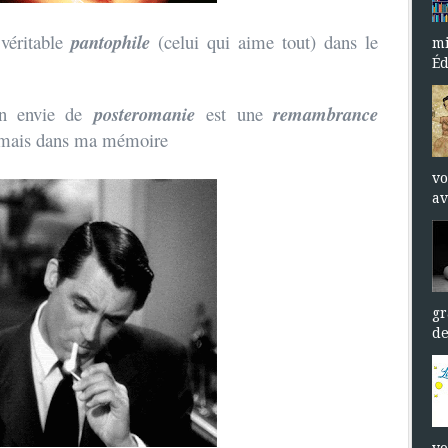
 véritable
pantophile
(celui qui aime tout) dans le
mi
Éd
on envie de
posteromanie
est une
remambrance
 jamais dans ma mémoire
vo
av
gr
de
vo