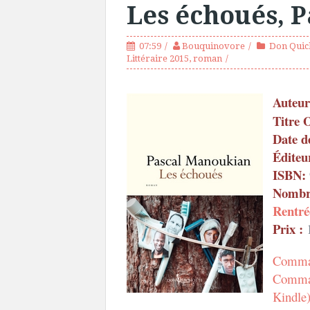
Les échoués, 
07:59
Bouquinovore
Don Quich
Littéraire 2015
,
roman
Auteur
Titre 
Date d
Éditeu
ISBN:
Nombre
Rentré
Prix :
1
Comma
Comman
Kindle