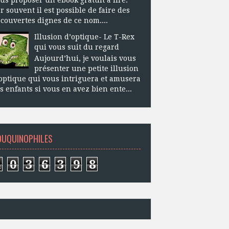
r souvent il est possible de faire des
couvertes dignes de ce nom....
Illusion d’optique- Le T-Rex
qui vous suit du regard
Aujourd’hui, je voulais vous
présenter une petite illusion
optique qui vous intriguera et amusera
s enfants si vous en avez bien ente...
OUQUINOPHILES
4
0
3
6
3
9
8