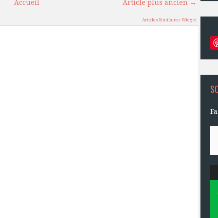
Accueil
Article plus ancien →
Articles Similaires Widget
S
Fa