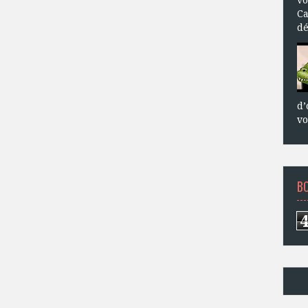
Ca
dé
d’
vo
B