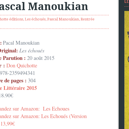
L
Pascal Manoukian
otte éditions
,
Les échoués
,
Pascal Manoukian
,
Rentrée
:
Pacal Manoukian
Original:
Les échoués
e Parution :
20 août 2015
r :
Don Quichotte
978-2359494341
 de pages :
304
e Littéraire 2015
8.90€
ndez sur Amazon: Les Echoues
dez sur Amazon: Les Echoués (Version
)13,99€