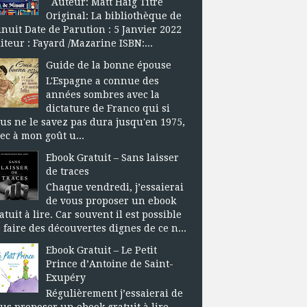
Auteur: Matt Haig Titre
Original: La bibliothèque de
nuit Date de Parution : 5 Janvier 2022
iteur : Fayard /Mazarine ISBN:...
Guide de la bonne épouse
L'Espagne a connue des
années sombres avec la
dictature de Franco qui si
us ne le savez pas dura jusqu'en 1975,
ec à mon goût u...
Ebook Gratuit – Sans laisser
de traces
Chaque vendredi, j’essaierai
de vous proposer un ebook
atuit à lire. Car souvent il est possible
 faire des découvertes dignes de ce n...
Ebook Gratuit – Le Petit
Prince d’Antoine de Saint-
Exupéry
Régulièrement j’essaierai de
us proposer un ebook gratuit à lire.