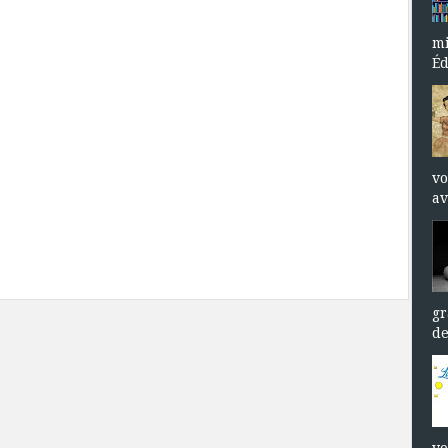
mi
Éd
vo
av
gr
de
vo