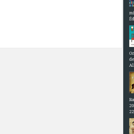
mi
Éd
Or
de
Al
Ra
20
22