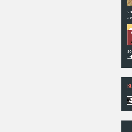
vo
av
so
Éd
B