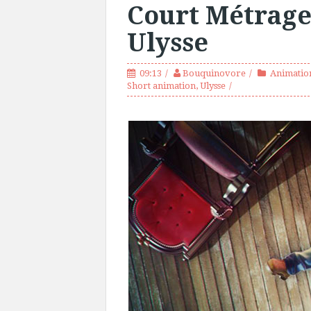
Court Métrage
Ulysse
09:13
Bouquinovore
Animatio
Short animation
,
Ulysse