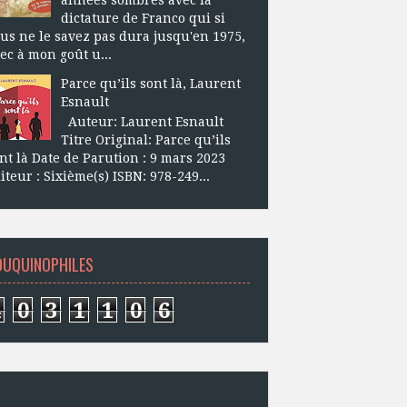
dictature de Franco qui si
us ne le savez pas dura jusqu'en 1975,
ec à mon goût u...
Parce qu’ils sont là, Laurent
Esnault
Auteur: Laurent Esnault
Titre Original: Parce qu’ils
nt là Date de Parution : 9 mars 2023
iteur : Sixième(s) ISBN: 978-249...
OUQUINOPHILES
4
0
3
1
1
0
6