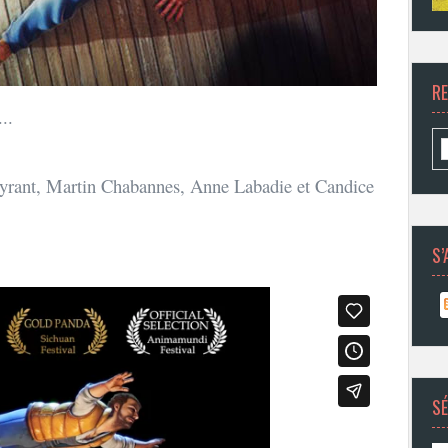
R
..
ant, Martin Chabannes, Anne Labadie et Candice
S’
SÉ