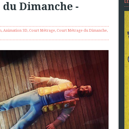
L
 du Dimanche -
n
,
Animation 3D
,
Court Métrage
,
Court Métrage du Dimanche
,