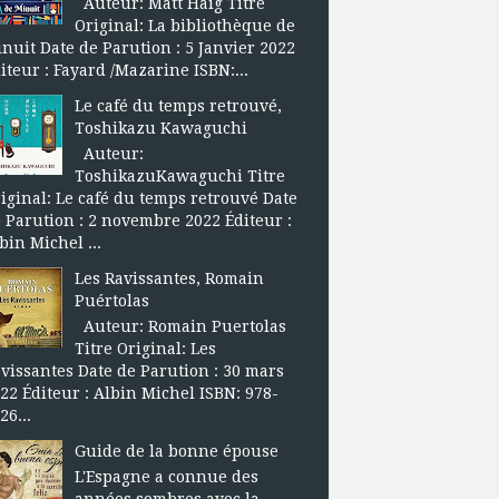
Auteur: Matt Haig Titre
Original: La bibliothèque de
nuit Date de Parution : 5 Janvier 2022
iteur : Fayard /Mazarine ISBN:...
Le café du temps retrouvé,
Toshikazu Kawaguchi
Auteur:
ToshikazuKawaguchi Titre
iginal: Le café du temps retrouvé Date
 Parution : 2 novembre 2022 Éditeur :
bin Michel ...
Les Ravissantes, Romain
Puértolas
Auteur: Romain Puertolas
Titre Original: Les
vissantes Date de Parution : 30 mars
22 Éditeur : Albin Michel ISBN: 978-
26...
Guide de la bonne épouse
L'Espagne a connue des
années sombres avec la