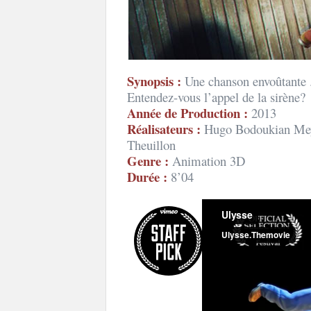
Synopsis :
Une chanson envoûtante .
Entendez-vous l’appel de la sirène?
Année de Production :
2013
Réalisateurs :
Hugo Bodoukian Meyr
Theuillon
Genre :
Animation 3D
Durée :
8’04