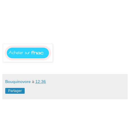
Bouquinovore
à
12:36
Partager