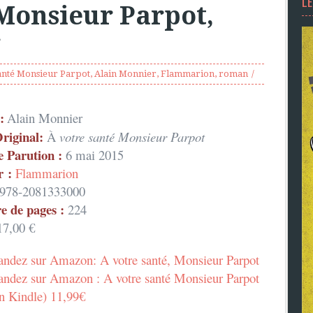
L
 Monsieur Parpot,
r
anté Monsieur Parpot
,
Alain Monnier
,
Flammarion
,
roman
:
Alain Monnier
Original:
À
votre santé Monsieur Parpot
e Parution :
6 mai 2015
r :
Flammarion
978-2081333000
 de pages :
224
7,00 €
dez sur Amazon: A votre santé, Monsieur Parpot
dez sur Amazon : A votre santé Monsieur Parpot
n Kindle) 11,99€