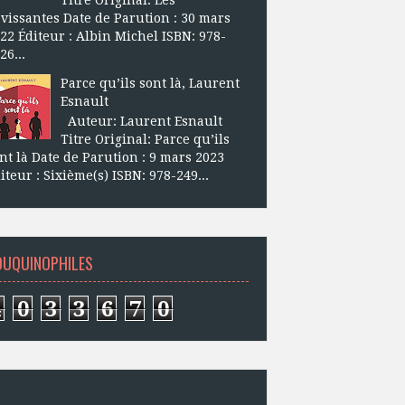
vissantes Date de Parution : 30 mars
22 Éditeur : Albin Michel ISBN: 978-
26...
Parce qu’ils sont là, Laurent
Esnault
Auteur: Laurent Esnault
Titre Original: Parce qu’ils
nt là Date de Parution : 9 mars 2023
iteur : Sixième(s) ISBN: 978-249...
OUQUINOPHILES
4
0
3
3
6
7
0