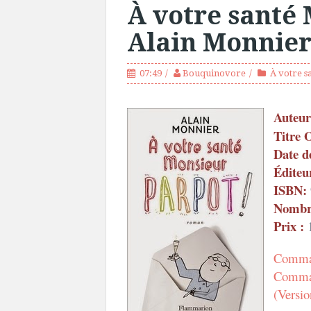
À votre santé
Alain Monnie
07:49
Bouquinovore
À votre s
Auteur
Titre 
Date d
Éditeu
ISBN:
Nombre
Prix :
1
Comman
Comman
(Versio