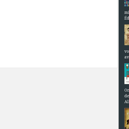
mi
Éd
vo
av
Or
de
Al