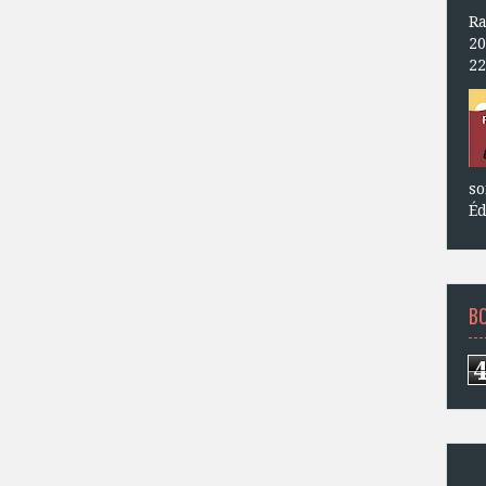
Ra
20
22
so
Éd
B