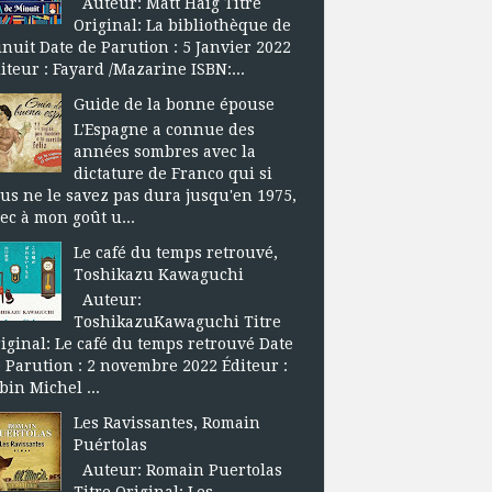
Auteur: Matt Haig Titre
Original: La bibliothèque de
nuit Date de Parution : 5 Janvier 2022
iteur : Fayard /Mazarine ISBN:...
Guide de la bonne épouse
L'Espagne a connue des
années sombres avec la
dictature de Franco qui si
us ne le savez pas dura jusqu'en 1975,
ec à mon goût u...
Le café du temps retrouvé,
Toshikazu Kawaguchi
Auteur:
ToshikazuKawaguchi Titre
iginal: Le café du temps retrouvé Date
 Parution : 2 novembre 2022 Éditeur :
bin Michel ...
Les Ravissantes, Romain
Puértolas
Auteur: Romain Puertolas
Titre Original: Les