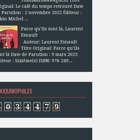
iginal: Le café du temps retrouvé Date
 Parution : 2 novembre 2022 Éditeur :
bin Michel ...
Parce qu’ils sont là, Laurent
Esnault
Auteur: Laurent Esnault
Titre Original: Parce qu’ils
nt là Date de Parution : 9 mars 2023
iteur : Sixième(s) ISBN: 978-249...
OUQUINOPHILES
4
0
3
4
4
7
9