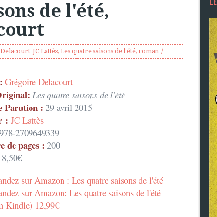
L
ons de l'été,
court
 Delacourt
,
JC Lattès
,
Les quatre saisons de l'été
,
roman
:
Grégoire Delacourt
Original:
Les quatre saisons de l'été
e Parution :
29 avril 2015
r :
JC Lattès
978-2709649339
 de pages :
200
8,50€
dez sur Amazon : Les quatre saisons de l'été
dez sur Amazon: Les quatre saisons de l'été
n Kindle) 12,99€