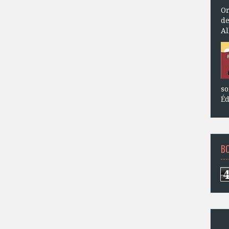
Or
de
Al
so
Éd
B