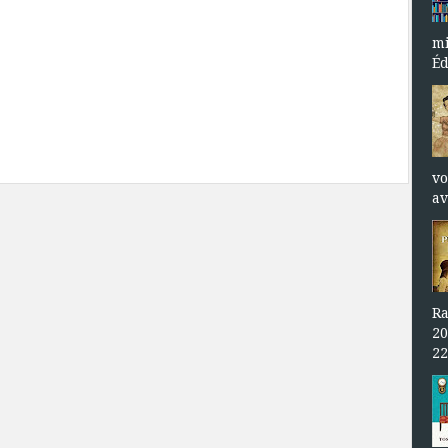
mi
Éd
vo
av
Ra
20
22