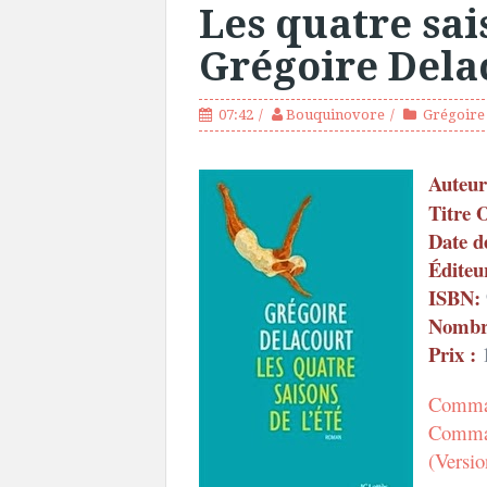
Les quatre sais
Grégoire Dela
07:42
Bouquinovore
Grégoire
Auteur
Titre 
Date d
Éditeu
ISBN:
Nombre
Prix :
1
Comman
Comman
(Versio