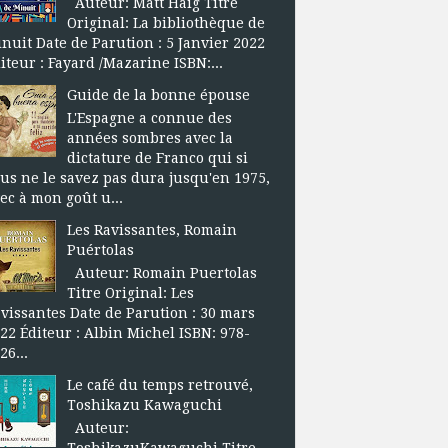
Auteur: Matt Haig Titre
Original: La bibliothèque de
nuit Date de Parution : 5 Janvier 2022
iteur : Fayard /Mazarine ISBN:...
Guide de la bonne épouse
L'Espagne a connue des
années sombres avec la
dictature de Franco qui si
us ne le savez pas dura jusqu'en 1975,
ec à mon goût u...
Les Ravissantes, Romain
Puértolas
Auteur: Romain Puertolas
Titre Original: Les
vissantes Date de Parution : 30 mars
22 Éditeur : Albin Michel ISBN: 978-
26...
Le café du temps retrouvé,
Toshikazu Kawaguchi
Auteur:
ToshikazuKawaguchi Titre