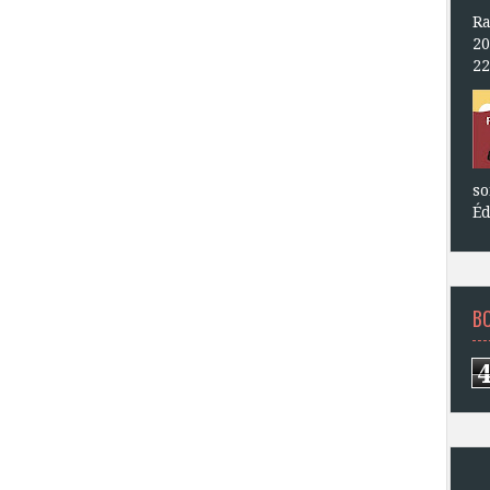
Ra
20
22
so
Éd
B