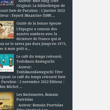
Auteur: Matt Haig Titre
Original: La bibliothèque de
nuit Date de Parution : 5 Janvier 2022
iteur : Fayard /Mazarine ISBN:...
Guide de la bonne épouse
L'Espagne a connue des
années sombres avec la
dictature de Franco qui si
us ne le savez pas dura jusqu'en 1975,
ec à mon goût u...
Le café du temps retrouvé,
Toshikazu Kawaguchi
Auteur:
ToshikazuKawaguchi Titre
iginal: Le café du temps retrouvé Date
 Parution : 2 novembre 2022 Éditeur :
bin Michel ...
Les Ravissantes, Romain
Puértolas
Auteur: Romain Puertolas
Titre Original: Les