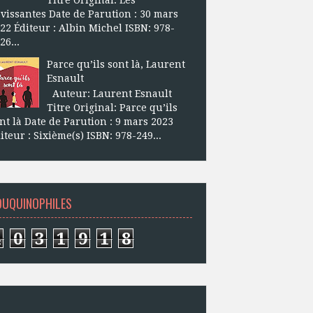
vissantes Date de Parution : 30 mars
22 Éditeur : Albin Michel ISBN: 978-
26...
Parce qu’ils sont là, Laurent
Esnault
Auteur: Laurent Esnault
Titre Original: Parce qu’ils
nt là Date de Parution : 9 mars 2023
iteur : Sixième(s) ISBN: 978-249...
OUQUINOPHILES
4
0
3
1
9
1
8