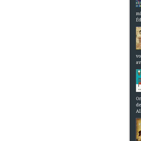
mi
Éd
vo
av
Or
de
Al