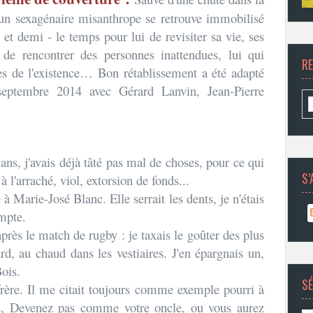
un sexagénaire misanthrope se retrouve immobilisé
 et demi - le temps pour lui de revisiter sa vie, ses
 de rencontrer des personnes inattendues, lui qui
R
es de l'existence… Bon rétablissement a été adapté
eptembre 2014 avec Gérard Lanvin, Jean-Pierre
ans, j'avais déjà tâté pas mal de choses, pour ce qui
S’
 à l'arraché, viol, extorsion de fonds...
 à Marie-José Blanc. Elle serrait les dents, je n'étais
ompte.
 après le match de rugby : je taxais le goûter des plus
ard, au chaud dans les vestiaires. J'en épargnais un,
Bois.
SÉ
rère. Il me citait toujours comme exemple pourri à
its, Devenez pas comme votre oncle, ou vous aurez