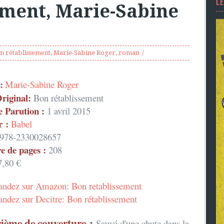
L
ement, Marie-Sabine
n rétablissement
,
Marie-Sabine Roger
,
roman
:
Marie-Sabine Roger
Original:
Bon rétablissement
e Parution :
1 avril 2015
r :
Babel
978-2330028657
 de pages :
208
,80 €
dez sur Amazon: Bon retablissement
dez sur Decitre: Bon rétablissement
ième de couverture :
Sauvé d'une chute dans la