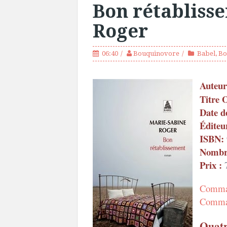
Bon rétabliss
Roger
06:40
Bouquinovore
Babel
,
Bo
Auteur
Titre 
Date d
Éditeu
ISBN:
Nombre
Prix :
7
Comman
Comman
Quatr