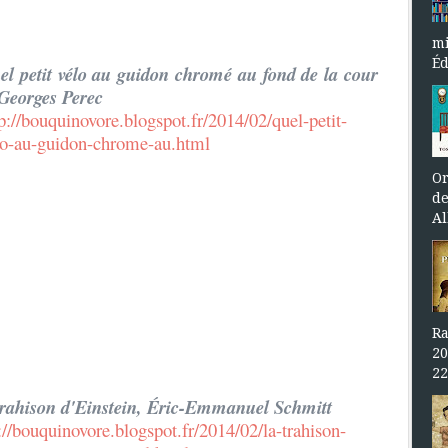
mi
Éd
el petit vélo au guidon chromé au fond de la cour
 Georges Perec
p://bouquinovore.blogspot.fr/2014/02/quel-petit-
lo-au-guidon-chrome-au.html
Or
de
Al
Ra
20
22
trahison d'Einstein, Éric-Emmanuel Schmitt
://bouquinovore.blogspot.fr/2014/02/la-trahison-