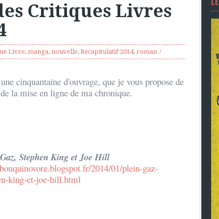
L
des Critiques Livres
4
que Livre
,
manga
,
nouvelle
,
Récapitulatif 2014
,
roman
 une cinquantaine d'ouvrage, que je vous propose de
s de la mise en ligne de ma chronique.
 Gaz, Stephen King et Joe Hill
//bouquinovore.blogspot.fr/2014/01/plein-gaz-
n-king-et-joe-hill.html