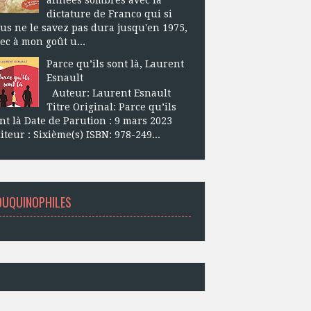
dictature de Franco qui si
us ne le savez pas dura jusqu'en 1975,
ec à mon goût u...
Parce qu’ils sont là, Laurent
Esnault
Auteur: Laurent Esnault
Titre Original: Parce qu’ils
nt là Date de Parution : 9 mars 2023
iteur : Sixième(s) ISBN: 978-249...
OUQUINOPHILES