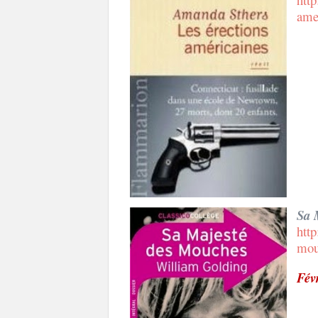
ame
Sa 
http
mou
Fév