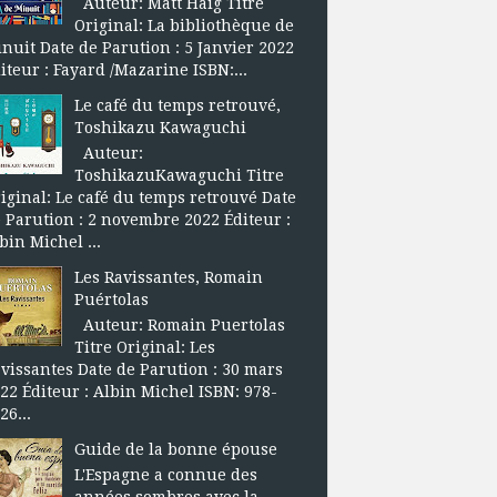
Auteur: Matt Haig Titre
Original: La bibliothèque de
nuit Date de Parution : 5 Janvier 2022
iteur : Fayard /Mazarine ISBN:...
Le café du temps retrouvé,
Toshikazu Kawaguchi
Auteur:
ToshikazuKawaguchi Titre
iginal: Le café du temps retrouvé Date
 Parution : 2 novembre 2022 Éditeur :
bin Michel ...
Les Ravissantes, Romain
Puértolas
Auteur: Romain Puertolas
Titre Original: Les
vissantes Date de Parution : 30 mars
22 Éditeur : Albin Michel ISBN: 978-
26...
Guide de la bonne épouse
L'Espagne a connue des
années sombres avec la