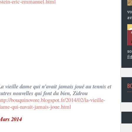
nstein-eric-emmanuel.html
vo
av
so
Éd
B
La vieille dame qui n’avait jamais joué au tennis et
autres nouvelles qui font du bien, Zidrou
http://bouquinovore.blogspot.fr/2014/02/la-vieille-
dame-qui-navait-jamais-joue.html
Mars 2014