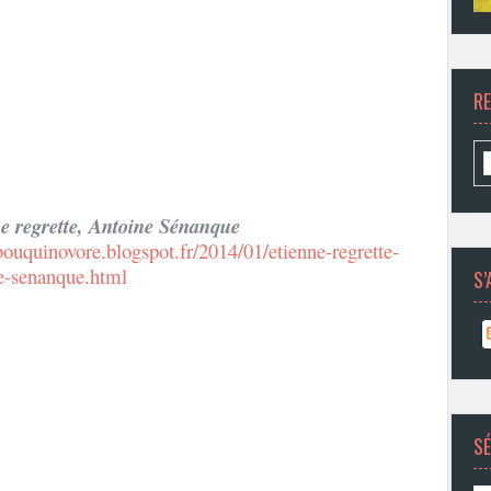
R
e regrette, Antoine Sénanque
/bouquinovore.blogspot.fr/2014/01/etienne-regrette-
e-senanque.html
S’
SÉ