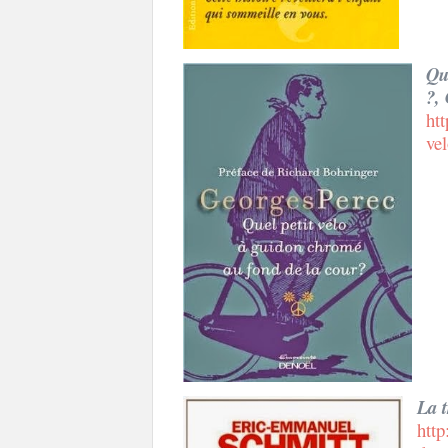
Qu
?,
htt
ve
La 
http