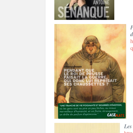
P
d
h
q
Les
http