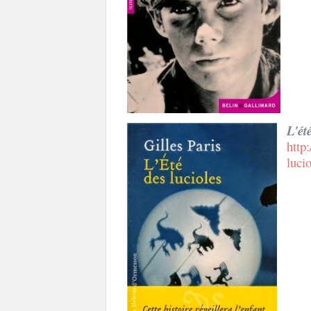
L'ét
http
lucio