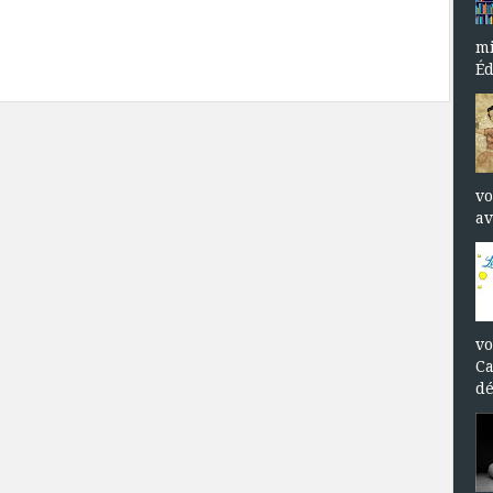
mi
Éd
vo
av
vo
Ca
dé