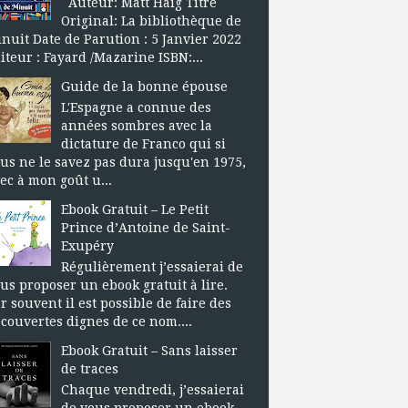
Auteur: Matt Haig Titre
Original: La bibliothèque de
nuit Date de Parution : 5 Janvier 2022
iteur : Fayard /Mazarine ISBN:...
Guide de la bonne épouse
L'Espagne a connue des
années sombres avec la
dictature de Franco qui si
us ne le savez pas dura jusqu'en 1975,
ec à mon goût u...
Ebook Gratuit – Le Petit
Prince d’Antoine de Saint-
Exupéry
Régulièrement j’essaierai de
us proposer un ebook gratuit à lire.
r souvent il est possible de faire des
couvertes dignes de ce nom....
Ebook Gratuit – Sans laisser
de traces
Chaque vendredi, j’essaierai
de vous proposer un ebook