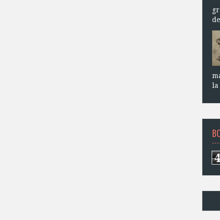
gr
de
ma
la
B