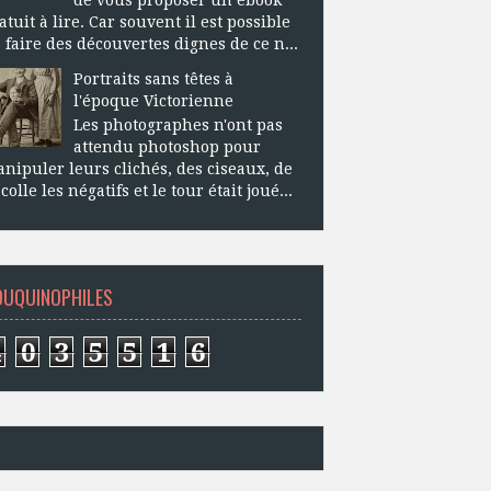
atuit à lire. Car souvent il est possible
 faire des découvertes dignes de ce n...
Portraits sans têtes à
l'époque Victorienne
Les photographes n'ont pas
attendu photoshop pour
nipuler leurs clichés, des ciseaux, de
 colle les négatifs et le tour était joué...
OUQUINOPHILES
4
0
3
5
5
1
6