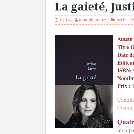
La gaieté, Jus
07:16
Bouquinovore
Justine L
Auteur
Titre O
Date de
Éditeur
ISBN:
Nombre
Prix :
1
Comman
Comman
Quatr
mon par