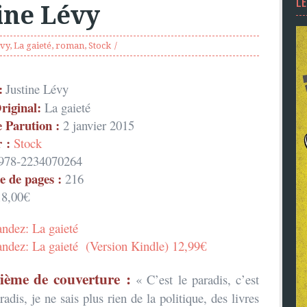
L
tine Lévy
évy
,
La gaieté
,
roman
,
Stock
:
Justine Lévy
riginal:
La gaieté
 Parution :
2 janvier 2015
 :
Stock
978-2234070264
 de pages :
216
8,00€
dez: La gaieté
dez: La gaieté (Version Kindle) 12,99€
ième de couverture :
« C’est le paradis, c’est
adis, je ne sais plus rien de la politique, des livres