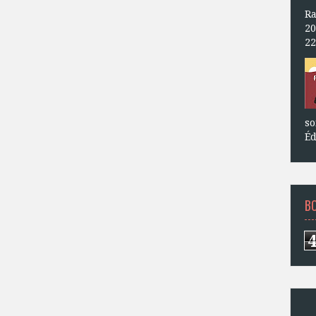
Ra
20
22
so
Éd
B