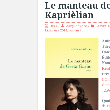
Le manteau de
Kaprièlian
10:14
Bouquinovore
Grasset
,
L
Littéraire 2014
,
roman
Aut
Titre
Date
Édit
Nomb
Rent
Prix 
COmm
Comm
12,9
Quat
de l’