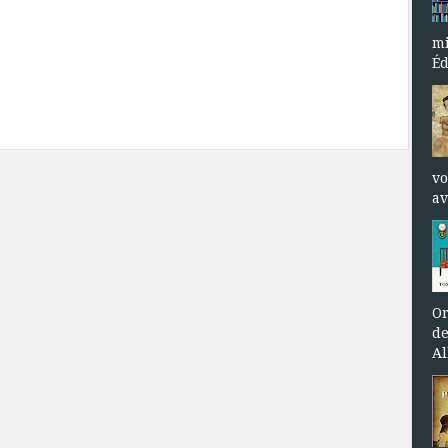
mi
Éd
vo
av
Or
de
Al