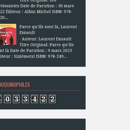
vissantes Date de Parution : 30 mars
22 Éditeur : Albin Michel ISBN: 978-
26...
Parce qu’ils sont là, Laurent
Esnault
Auteur: Laurent Esnault
Titre Original: Parce qu’ils
nt là Date de Parution : 9 mars 2023
iteur : Sixième(s) ISBN: 978-249...
OUQUINOPHILES
4
0
3
3
4
2
2