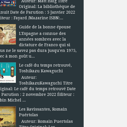
Auteur: Matt Haig Titre
Original: La bibliothèque de
nuit Date de Parution : 5 Janvier 2022
iteur : Fayard /Mazarine ISBN:...
Guide de la bonne épouse
L'Espagne a connue des
années sombres avec la
dictature de Franco qui si
us ne le savez pas dura jusqu'en 1975,
ec à mon goût u...
Le café du temps retrouvé,
Toshikazu Kawaguchi
Auteur:
ToshikazuKawaguchi Titre
iginal: Le café du temps retrouvé Date
 Parution : 2 novembre 2022 Éditeur :
bin Michel ...
Les Ravissantes, Romain
Puértolas
Auteur: Romain Puertolas
Titre Original: Les