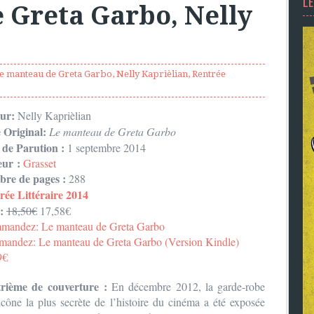
L
 Greta Garbo, Nelly
e manteau de Greta Garbo
,
Nelly Kaprièlian
,
Rentrée
eur:
Nelly Kaprièlian
 Original:
Le manteau de Greta Garbo
 de Parution :
1 septembre 2014
eur :
Grasset
re de pages :
288
rée Littéraire 2014
:
18,50€
17,58€
andez: Le manteau de Greta Garbo
andez: Le manteau de Greta Garbo (Version Kindle)
9€
rième de couverture :
En décembre 2012, la garde-robe
icône la plus secrète de l’histoire du cinéma a été exposée