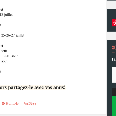
let
18 juillet
t
 25-26-27 juillet
let
S
 août
 : 9-10 août
Fa
 août
t
ors partagez-le avec vos amis!
Stumble
Digg