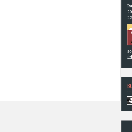
Ra
20
22
so
Éd
B