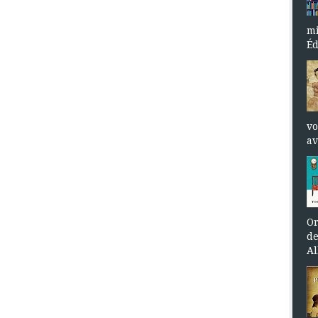
mi
Éd
vo
av
Or
de
Al