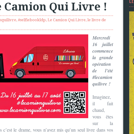
L
Le Camion Qui Livre !
nquilivre
,
#selfiebookldp
,
Le Camion Qui Livre
,
le livre de
Mercredi
16 juillet
commence
la grande
opération
de l’été
#lecamion
quilivre !
Imaginez,
il fait
chaud,
vous êtes
sur la
s c’est le drame, vous n’avez mis qu’un seul livre dans vos