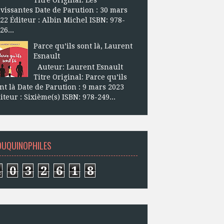
vissantes Date de Parution : 30 mars
22 Éditeur : Albin Michel ISBN: 978-
26...
Parce qu’ils sont là, Laurent
Esnault
Auteur: Laurent Esnault
Titre Original: Parce qu’ils
nt là Date de Parution : 9 mars 2023
iteur : Sixième(s) ISBN: 978-249...
OUQUINOPHILES
4
0
3
2
6
1
8