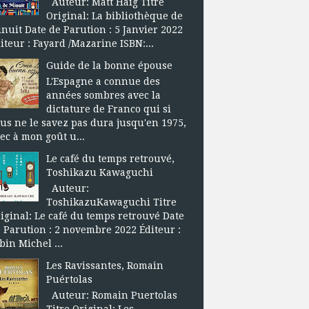
Auteur: Matt Haig Titre
Original: La bibliothèque de
nuit Date de Parution : 5 Janvier 2022
iteur : Fayard /Mazarine ISBN:...
Guide de la bonne épouse
L'Espagne a connue des
années sombres avec la
dictature de Franco qui si
us ne le savez pas dura jusqu'en 1975,
ec à mon goût u...
Le café du temps retrouvé,
Toshikazu Kawaguchi
Auteur:
ToshikazuKawaguchi Titre
iginal: Le café du temps retrouvé Date
 Parution : 2 novembre 2022 Éditeur :
bin Michel ...
Les Ravissantes, Romain
Puértolas
Auteur: Romain Puertolas
Titre Original: Les