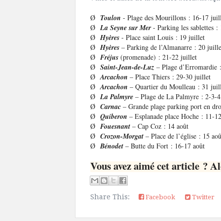
Ø
Toulon
- Plage des Mourillons : 16-17 juil
Ø
La Seyne sur Mer
- Parking les sablettes : 
Ø
Hyères
- Place saint Louis : 19 juillet
Ø
Hyères
– Parking de l’Almanarre : 20 juille
Ø
Fréjus
(promenade) : 21-22 juillet
Ø
Saint-Jean-de-Luz
– Plage d’Erromardie :
Ø
Arcachon
– Place Thiers : 29-30 juillet
Ø
Arcachon
– Quartier du Moulleau : 31 juil
Ø
La Palmyre
– Plage de La Palmyre : 2-3-4
Ø
Carnac
– Grande plage parking port en dro
Ø
Quiberon
– Esplanade place Hoche : 11-12
Ø
Fouesnant
– Cap Coz : 14 août
Ø
Crozon-Morgat
– Place de l’église : 15 aoû
Ø
Bénodet
– Butte du Fort : 16-17 août
Vous avez aimé cet article ? Al
Share This:
Facebook
Twitter