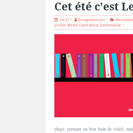
Cet été c’est 
10:27
Bouquinovore
#lecamio
poche
,
News
,
Opération
,
Partenariat
plage, prenant un bon bain de soleil, mai