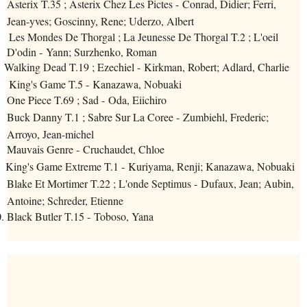
Asterix T.35 ; Asterix Chez Les Pictes - Conrad, Didier; Ferri,
Jean-yves; Goscinny, Rene; Uderzo, Albert
 Les Mondes De Thorgal ; La Jeunesse De Thorgal T.2 ; L'oeil
D'odin - Yann; Surzhenko, Roman
Walking Dead T.19 ; Ezechiel - Kirkman, Robert; Adlard, Charlie
. King's Game T.5 - Kanazawa, Nobuaki
One Piece T.69 ; Sad - Oda, Eiichiro
Buck Danny T.1 ; Sabre Sur La Coree - Zumbiehl, Frederic;
Arroyo, Jean-michel
Mauvais Genre - Cruchaudet, Chloe
King's Game Extreme T.1 - Kuriyama, Renji; Kanazawa, Nobuaki
Blake Et Mortimer T.22 ; L'onde Septimus - Dufaux, Jean; Aubin,
Antoine; Schreder, Etienne
.
Black Butler T.15 - Toboso, Yana