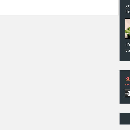
gr
de
d’
vo
B