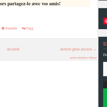
ors partagez-le avec vos amis!
Stumble
Digg
S
Accueil
Article plus ancien →
Fa
Articles Similaires Widget