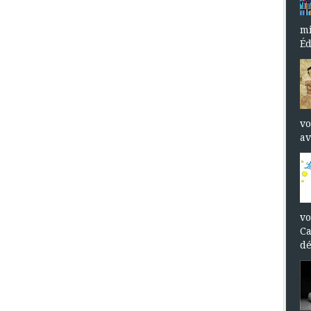
mi
Éd
vo
av
vo
Ca
dé