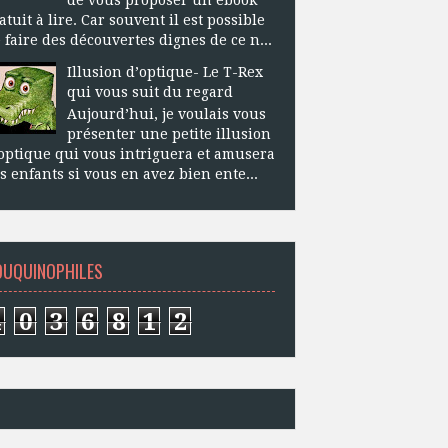
atuit à lire. Car souvent il est possible
 faire des découvertes dignes de ce n...
Illusion d’optique- Le T-Rex
qui vous suit du regard
Aujourd’hui, je voulais vous
présenter une petite illusion
optique qui vous intriguera et amusera
s enfants si vous en avez bien ente...
OUQUINOPHILES
4
0
3
6
8
1
2