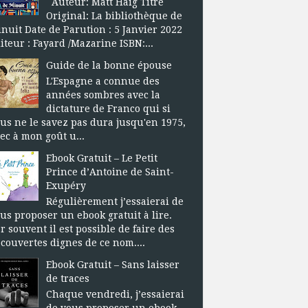
Auteur: Matt Haig Titre
Original: La bibliothèque de
nuit Date de Parution : 5 Janvier 2022
iteur : Fayard /Mazarine ISBN:...
Guide de la bonne épouse
L'Espagne a connue des
années sombres avec la
dictature de Franco qui si
us ne le savez pas dura jusqu'en 1975,
ec à mon goût u...
Ebook Gratuit – Le Petit
Prince d’Antoine de Saint-
Exupéry
Régulièrement j’essaierai de
us proposer un ebook gratuit à lire.
r souvent il est possible de faire des
couvertes dignes de ce nom....
Ebook Gratuit – Sans laisser
de traces
Chaque vendredi, j’essaierai
de vous proposer un ebook