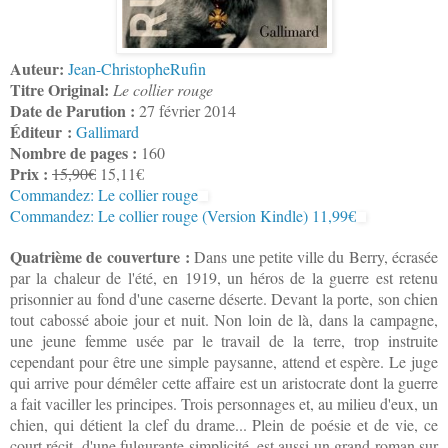
Auteur:
Jean-ChristopheRufin
Titre Original:
Le collier rouge
Date de Parution :
27 février 2014
Éditeur :
Gallimard
Nombre de pages :
160
Prix :
15,90€
15,11€
Commandez: Le collier rouge
Commandez: Le collier rouge (Version Kindle) 11,99€
Quatrième de couverture :
Dans une petite ville du Berry, écrasée
par la chaleur de l'été, en 1919, un héros de la guerre est retenu
prisonnier au fond d'une caserne déserte. Devant la porte, son chien
tout cabossé aboie jour et nuit. Non loin de là, dans la campagne,
une jeune femme usée par le travail de la terre, trop instruite
cependant pour être une simple paysanne, attend et espère. Le juge
qui arrive pour démêler cette affaire est un aristocrate dont la guerre
a fait vaciller les principes. Trois personnages et, au milieu d'eux, un
chien, qui détient la clef du drame... Plein de poésie et de vie, ce
court récit, d'une fulgurante simplicité, est aussi un grand roman sur