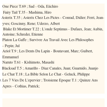
One Piece T.69 ; Sad - Oda, Eiichiro
 Fairy Tail T.35 - Mashima, Hiro
Asterix T.35 ; Asterix Chez Les Pictes - Conrad, Didier; Ferri, Jean-
yves; Goscinny, Rene; Uderzo, Albert
 Blake Et Mortimer T.22 ; L'onde Septimus - Dufaux, Jean; Aubin,
Antoine; Schreder, Etienne
Platon La Gaffe ; Survivre Au Travail Avec Les Philosophes
- Pepin; Jul
Ariol T.9 ; Les Dents Du Lapin - Boutavant, Marc; Guibert,
Emmanuel
Naruto T.61 - Kishimoto, Masashi
Blacksad T.5 ; Amarillo - Diaz Canales, Juan; Guarnido, Juanjo
Le Chat T.18 ; La Bible Selon Le Chat - Geluck, Philippe
.
Les 7 Vies De L'epervier ; Troisieme Epoque T.1 ; Quinze Ans
Apres - Cothias, Patrick;