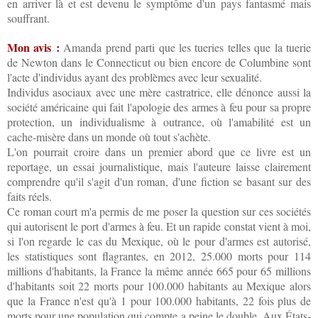
en arriver là et est devenu le symptôme d'un pays fantasmé mais
souffrant.
Mon avis :
Amanda prend parti que les tueries telles que la tuerie
de Newton dans le Connecticut ou bien encore de Columbine sont
l'acte d'individus ayant des problèmes avec leur sexualité.
Individus asociaux avec une mère castratrice, elle dénonce aussi la
société américaine qui fait l'apologie des armes à feu pour sa propre
protection, un individualisme à outrance, où l'amabilité est un
cache-misère dans un monde où tout s'achète.
L'on pourrait croire dans un premier abord que ce livre est un
reportage, un essai journalistique, mais l'auteure laisse clairement
comprendre qu'il s'agit d'un roman, d'une fiction se basant sur des
faits réels.
Ce roman court m'a permis de me poser la question sur ces sociétés
qui autorisent le port d'armes à feu. Et un rapide constat vient à moi,
si l'on regarde le cas du Mexique, où le pour d'armes est autorisé,
les statistiques sont flagrantes, en 2012, 25.000 morts pour 114
millions d'habitants, la France la même année 665 pour 65 millions
d'habitants soit 22 morts pour 100.000 habitants au Mexique alors
que la France n'est qu'à 1 pour 100.000 habitants, 22 fois plus de
morts pour une population qui compte a peine le double. Aux États-