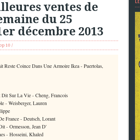
L
lleures ventes de
emaine du 25
1er décembre 2013
op 10
it Reste Coince Dans Une Armoire Ikea - Puertolas,
 Dit Sur La Vie - Cheng, Francois
le - Weisberger, Lauren
ilippe
 De France - Deutsch, Lorant
 Dit - Ormesson, Jean D'
nes - Hosseini, Khaled