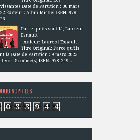
vissantes Date de Parution : 30 mars
22 Éditeur : Albin Michel ISBN: 978-
26...
Parce qu’ils sont là, Laurent
Esnault
Auteur: Laurent Esnault
Titre Original: Parce qu’ils
nt là Date de Parution : 9 mars 2023
iteur : Sixième(s) ISBN: 978-249...
OUQUINOPHILES
4
0
3
3
9
4
4