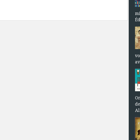
mi
Éd
vo
av
Or
de
Al