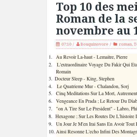
Top 10 des mei
Roman de la s
novembre au 
07:10
Bouquinovore
roman
,
T
1.
Au Revoir La-haut - Lemaitre, Pierre
2. L'extraordinaire Voyage Du Fakir Qui Eta
Romain
3.
Docteur Sleep - King, Stephen
4. Le Quatrieme Mur - Chalandon, Sorj
5.
Cinq Meditations Sur La Mort, Autrement
6.
Vengeance En Prada ; Le Retour Du Diab
7.
"on A Tire Sur Le President" - Labro, Ph
8.
Hexagone ; Sur Les Routes De L'histoire
9.
Un Jour Je M'en Irai Sans En Avoir Tout
10.
Ainsi Resonne L'echo Infini Des Montag