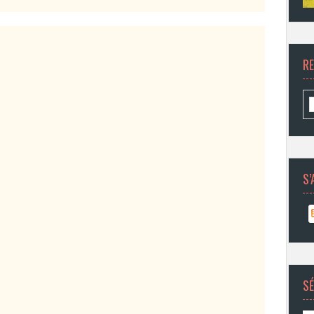
R
S’
SÉ