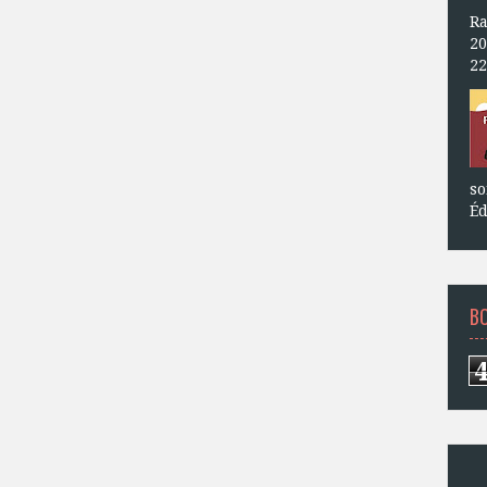
Ra
20
22
so
Éd
B