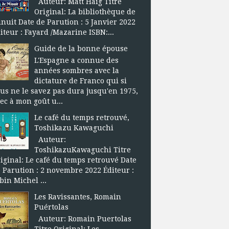
Auteur: Matt Haig Titre
Original: La bibliothèque de
nuit Date de Parution : 5 Janvier 2022
iteur : Fayard /Mazarine ISBN:...
Guide de la bonne épouse
L'Espagne a connue des
années sombres avec la
dictature de Franco qui si
us ne le savez pas dura jusqu'en 1975,
ec à mon goût u...
Le café du temps retrouvé,
Toshikazu Kawaguchi
Auteur:
ToshikazuKawaguchi Titre
iginal: Le café du temps retrouvé Date
 Parution : 2 novembre 2022 Éditeur :
bin Michel ...
Les Ravissantes, Romain
Puértolas
Auteur: Romain Puertolas
Titre Original: Les