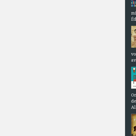
mi
Éd
vo
av
Or
de
Al