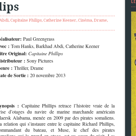
L
lips
Abdi
,
Capitaine Philips
,
Catherine Keener
,
Cinéma
,
Drame
,
éalisateur:
Paul Greengrass
vec :
Tom Hanks, Barkhad Abdi, Catherine Keener
itre Original:
Capitaine Phillips
istributeur :
Sony Pictures
enre :
Thriller, Drame
ate de Sortie :
20 novembre 2013
ynopsis :
Capitaine Phillips retrace l’histoire vraie de la
rise d’otages du navire de marine marchande américain
aersk Alabama, menée en 2009 par des pirates somaliens.
a relation qui s’instaure entre le capitaine Richard Phillips,
ommandant du bateau, et Muse, le chef des pirates
omaliens qui le prend en otage, est au cœur du récit. Les