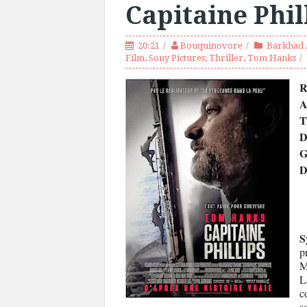
Capitaine Phil
20:21
Bouquinovore
Barkhad 
Film
,
Sony Pictures
,
Thriller
,
Tom Hanks
R
A
T
D
G
D
S
p
M
L
c
s