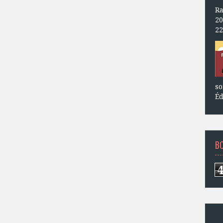
Ra
20
22
so
Éd
B