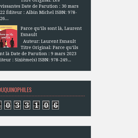
vissantes Date de Parution : 30 mars
22 Éditeur : Albin Michel ISBN: 978-
26...
Parce qu’ils sont là, Laurent
Esnault
Auteur: Laurent Esnault
Titre Original: Parce qu’ils
nt là Date de Parution : 9 mars 2023
iteur : Sixième(s) ISBN: 978-249...
OUQUINOPHILES
4
0
3
3
1
0
6