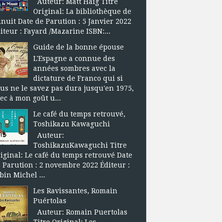
Auteur: Matt Haig Titre
Original: La bibliothèque de
nuit Date de Parution : 5 Janvier 2022
iteur : Fayard /Mazarine ISBN:...
Guide de la bonne épouse
L'Espagne a connue des
années sombres avec la
dictature de Franco qui si
us ne le savez pas dura jusqu'en 1975,
ec à mon goût u...
Le café du temps retrouvé,
Toshikazu Kawaguchi
Auteur:
ToshikazuKawaguchi Titre
iginal: Le café du temps retrouvé Date
 Parution : 2 novembre 2022 Éditeur :
bin Michel ...
Les Ravissantes, Romain
Puértolas
Auteur: Romain Puertolas
Titre Original: Les