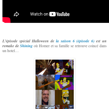
L’épisode spécial Halloween de
la saison 6 (épisode 6)
est un
remake de
Shining
où Homer et sa famille se retrouve coincé dans
un hotel…