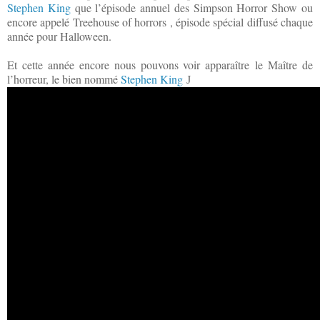
Stephen King
que l’épisode annuel des Simpson Horror Show ou
encore appelé Treehouse of horrors , épisode spécial diffusé chaque
année pour Halloween.
Et cette année encore nous pouvons voir apparaître
le Maître de
l’horreur, le bien nommé
Stephen King
J