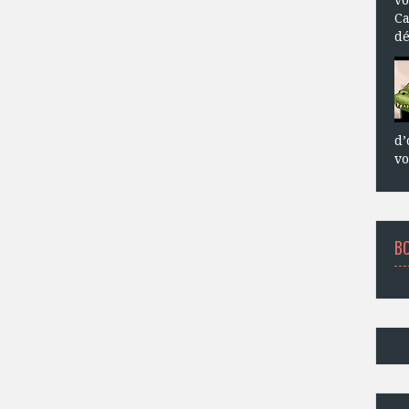
Ca
dé
d’
vo
B