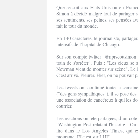
Que se soit aux Etats-Unis ou en France
Simon à décidé malgré tout de partager su
ses sentiments, ses peines, ses pensées ave
fait le tour du monde.
En 140 caractères, le journaliste, partager
intensifs de l’hopital de Chicago.
Sur son compte twitter @nprscottsimon d
train de s'arrêter". Puis : "Les cieux s
Newman vient de monter sur scène". Le len
C'est arrivé. Pleurer. Hier, on ne pouvait p
Les tweets ont continué toute la semain
("des gens sympathiques"), il se pose des
une association de cancéreux à qui les donn
courrier.
Les réactions ont été partagées, d’un côté
Washington Post relatant l'histoire. Ou b
lire dans le Los Angeles Times, qui e
mourante. Elle est sur LUI".