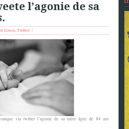
L
eete l’agonie de sa
.
ott SImon
,
Twitter
hronique via twitter l’agonie de sa mère âgée de 84 ans