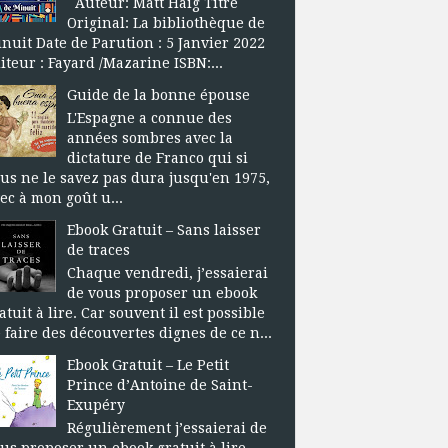
Auteur: Matt Haig Titre
Original: La bibliothèque de
nuit Date de Parution : 5 Janvier 2022
iteur : Fayard /Mazarine ISBN:...
Guide de la bonne épouse
L'Espagne a connue des
années sombres avec la
dictature de Franco qui si
us ne le savez pas dura jusqu'en 1975,
ec à mon goût u...
Ebook Gratuit – Sans laisser
de traces
Chaque vendredi, j’essaierai
de vous proposer un ebook
atuit à lire. Car souvent il est possible
 faire des découvertes dignes de ce n...
Ebook Gratuit – Le Petit
Prince d’Antoine de Saint-
Exupéry
Régulièrement j’essaierai de
us proposer un ebook gratuit à lire.