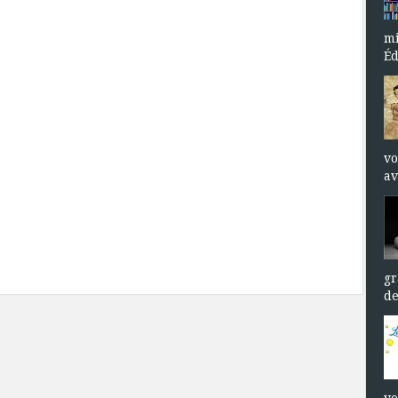
mi
Éd
vo
av
gr
de
vo