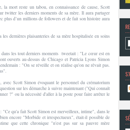
, la mort reste un tabou, en connaissance de cause, Scott
r twitter les derniers moments de sa mère. Il aura partager
c plus d’un millions de followers et de fait son histoire aura
R
a les dernières plaisanteries de sa mère hospitalisée en soins
ans les tout derniers moments tweetait : "Le cœur est en
e sont ouverts au-dessus de Chicago et Patricia Lyons Simon
demain : "On se réveille et on réalise qu'on ne rêvait pas.
as".
S’
e, avec Scott Simon évoquant le personnel du crématorium
 question sur les démarche à suivre maintenant ("Qui connaît
er ?" ou la nécessité d'aller à la poste pour faire arrêter le
 : "Ce qu'a fait Scott Simon est merveilleux, intime", dans le
ien encore "Morbide et irrespectueux", était-il possible de
SÉ
stime que cette chronique "n'est pas sur sa pauvre mère