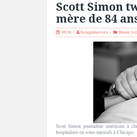
Scott Simon tw
mère de 84 ans
09:36
Bouquinovore
News
,
Sc
Scott Simon journaliste américain à c
hospitalisée en soins intensifs à Chicago.