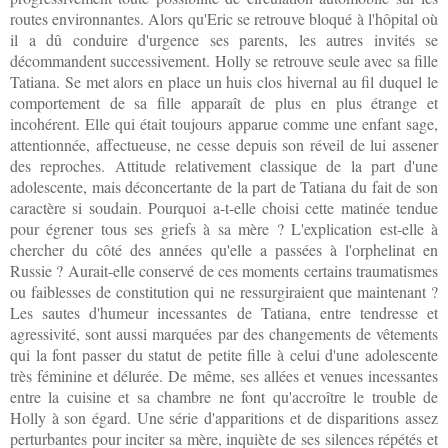
routes environnantes. Alors qu'Eric se retrouve bloqué à l'hôpital où
il a dû conduire d'urgence ses parents, les autres invités se
décommandent successivement. Holly se retrouve seule avec sa fille
Tatiana. Se met alors en place un huis clos hivernal au fil duquel le
comportement de sa fille apparaît de plus en plus étrange et
incohérent. Elle qui était toujours apparue comme une enfant sage,
attentionnée, affectueuse, ne cesse depuis son réveil de lui assener
des reproches. Attitude relativement classique de la part d'une
adolescente, mais déconcertante de la part de Tatiana du fait de son
caractère si soudain. Pourquoi a-t-elle choisi cette matinée tendue
pour égrener tous ses griefs à sa mère ? L'explication est-elle à
chercher du côté des années qu'elle a passées à l'orphelinat en
Russie ? Aurait-elle conservé de ces moments certains traumatismes
ou faiblesses de constitution qui ne ressurgiraient que maintenant ?
Les sautes d'humeur incessantes de Tatiana, entre tendresse et
agressivité, sont aussi marquées par des changements de vêtements
qui la font passer du statut de petite fille à celui d'une adolescente
très féminine et délurée. De même, ses allées et venues incessantes
entre la cuisine et sa chambre ne font qu'accroître le trouble de
Holly à son égard. Une série d'apparitions et de disparitions assez
perturbantes pour inciter sa mère, inquiète de ses silences répétés et