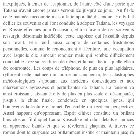
inexpliqués, à tenter de l'espionner, de l'autre côté d'une porte que
Tatiana n'avait encore jamais verrouillée jusqu'à ce jour... Au fil de
cette matinée raccourcie mais à la temporalité distendue, Holly fait
défiler les souvenirs qui l'ont conduite à adopter Tatiana, les voyages
en Russie effectués pour l'occasion, et à la faveur de ces souvenirs
ressurgit, désormais indélébile, cette angoisse qui l'assaillit depuis
son réveil. Elle rend aussi compte de certaines frustrations
personnelles, comme le renoncement à l'écriture, une occupation
avec laquelle elle aimerait renouer mais qui semble difficilement
conciliable avec sa condition de mère, et la maladie à laquelle elle a
été confrontée. Les coups de téléphone, de plus en plus lapidaires,
rythment cette matinée qui tourne au cauchemar, les catastrophes
météorologiques s'ajoutant aux incidents domestiques et aux
interventions agressives et perturbantes de Tatiana. La tension va
ainsi croissant, laissant Holly de plus en plus seule et désemparée,
jusqu'à la chute finale, condensée en quelques lignes, qui
bouleverse la lecture et remet l'ensemble du récit en perspective.
Aussi happant qu'oppressant, Esprit d'hiver constitue un brillant
huis clos au fil duquel Laura Kasischke introduit détails et indices
en apparence banals et qui se révéleront glaçants. A travers ce
roman dont le suspense est brillamment instillé et maintenu jusqu'à