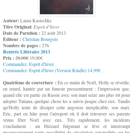
Auteur:
Laura Kasischke
Titre Original:
Esprit d’hiver
Date de Parution :
22 août 2013
Éditeur :
Christian Bourgois
Nombre de pages :
276
Rentrée Littéraire 2013
Prix :
20,00€
19,00€
Commandez: Esprit d'hiver
Commandez: Esprit d'hiver (Version Kindle) 14,99€
Quatrième de couverture :
En ce matin de Noël, Holly se réveille,
en retard, hantée par un funeste pressentiment : l'impression que,
quand elle est partie en Russie avec son mari seize ans plus tôt pour
adopter Tatiana, quelque chose les a suivis jusque chez eux. Tandis
qu'Holly tente de dissiper cette angoisse inexplicable, son mari,
Eric, part en hâte pour l'aéroport où il doit retrouver ses parents
venus fêter Noël avec eux. Très rapidement, les incidents
s'enchaînent : un blizzard fulgurant se lève et interrompt
progressivement toute possibilité de circulation automobile sur les