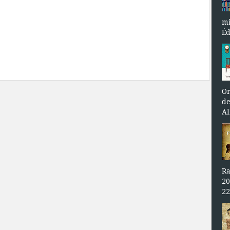
mi
Éd
Or
de
Al
Ra
20
22