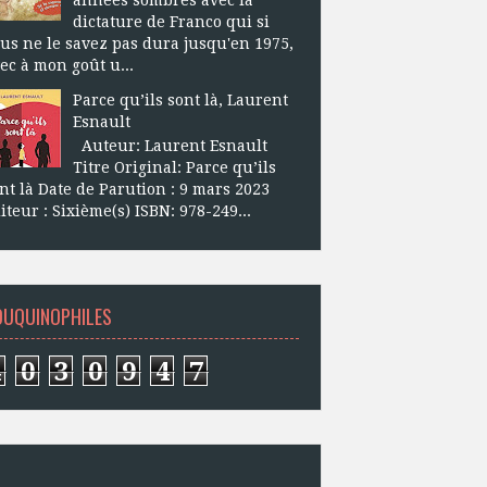
dictature de Franco qui si
us ne le savez pas dura jusqu'en 1975,
ec à mon goût u...
Parce qu’ils sont là, Laurent
Esnault
Auteur: Laurent Esnault
Titre Original: Parce qu’ils
nt là Date de Parution : 9 mars 2023
iteur : Sixième(s) ISBN: 978-249...
OUQUINOPHILES
4
0
3
0
9
4
7