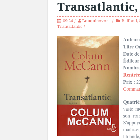
Transatlantic
09:24
Bouquinovore
Belfond
,
Transatlantic
Auteur
Titre Or
Date de
Éditeur
Nombre 
Rentrée
Prix :
2
Command
Quatriè
vaste m
son rom
S'appuya
maîtrise
l'Irland