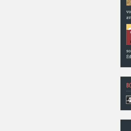
vo
av
so
Éd
B