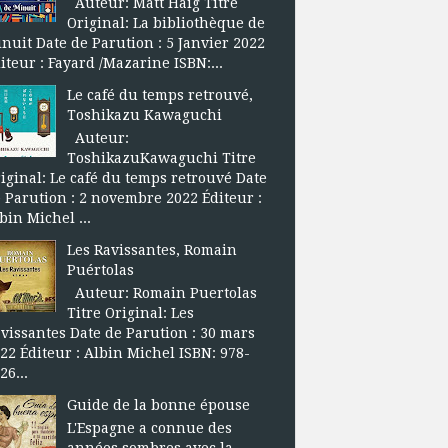
Auteur: Matt Haig Titre
Original: La bibliothèque de
nuit Date de Parution : 5 Janvier 2022
iteur : Fayard /Mazarine ISBN:...
Le café du temps retrouvé,
Toshikazu Kawaguchi
Auteur:
ToshikazuKawaguchi Titre
iginal: Le café du temps retrouvé Date
 Parution : 2 novembre 2022 Éditeur :
bin Michel ...
Les Ravissantes, Romain
Puértolas
Auteur: Romain Puertolas
Titre Original: Les
vissantes Date de Parution : 30 mars
22 Éditeur : Albin Michel ISBN: 978-
26...
Guide de la bonne épouse
L'Espagne a connue des
années sombres avec la