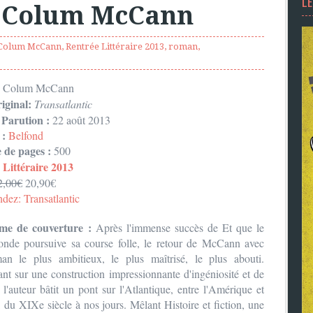
L
, Colum McCann
Colum McCann
,
Rentrée Littéraire 2013
,
roman
,
:
Colum McCann
iginal:
Transatlantic
 Parution :
22 août 2013
 :
Belfond
de pages :
500
 Littéraire 2013
2,00€
20,90€
ez: Transatlantic
me de couverture :
Après l'immense succès de Et que le
onde poursuive sa course folle, le retour de McCann avec
an le plus ambitieux, le plus maîtrisé, le plus abouti.
nt sur une construction impressionnante d'ingéniosité et de
, l'auteur bâtit un pont sur l'Atlantique, entre l'Amérique et
e, du XIXe siècle à nos jours. Mêlant Histoire et fiction, une