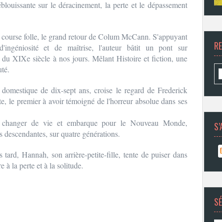
blouissante sur le déracinement, la perte et le dépassement
 course folle, le grand retour de Colum McCann. S'appuyant
R
'ingéniosité et de maîtrise, l'auteur bâtit un pont sur
e, du XIXe siècle à nos jours. Mêlant Histoire et fiction, une
uté.
omestique de dix-sept ans, croise le regard de Frederick
e, le premier à avoir témoigné de l'horreur absolue dans ses
it changer de vie et embarque pour le Nouveau Monde,
S’
es descendantes, sur quatre générations.
tard, Hannah, son arrière-petite-fille, tente de puiser dans
e à la perte et à la solitude.
SÉ