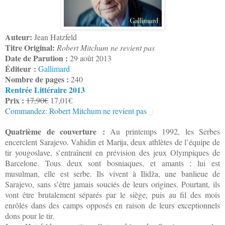
Auteur:
Jean Hatzfeld
Titre Original:
Robert Mitchum ne revient pas
Date de Parution :
29 août 2013
Éditeur :
Gallimard
Nombre de pages :
240
Rentrée Littéraire 2013
Prix :
17,90€
17,01€
Commandez: Robert Mitchum ne revient pas
Quatrième de couverture :
Au printemps 1992, les Serbes
encerclent Sarajevo. Vahidin et Marija, deux athlètes de l’équipe de
tir yougoslave, s’entraînent en prévision des jeux Olympiques de
Barcelone. Tous deux sont bosniaques, et amants ; lui est
musulman, elle est serbe. Ils vivent à Ilidža, une banlieue de
Sarajevo, sans s’être jamais souciés de leurs origines. Pourtant, ils
vont être brutalement séparés par le siège, puis au fil des mois
enrôlés dans des camps opposés en raison de leurs exceptionnels
dons pour le tir.