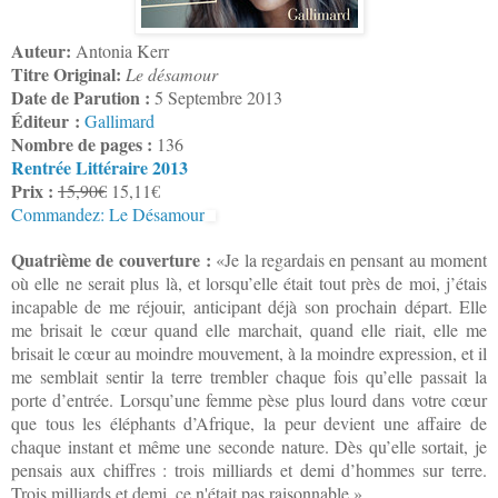
Auteur:
Antonia Kerr
Titre Original:
Le désamour
Date de Parution :
5 Septembre 2013
Éditeur :
Gallimard
Nombre de pages :
136
Rentrée Littéraire 2013
Prix :
15,90€
15,11€
Commandez: Le Désamour
Quatrième de couverture :
«Je la regardais en pensant au moment
où elle ne serait plus là, et lorsqu’elle était tout près de moi, j’étais
incapable de me réjouir, anticipant déjà son prochain départ. Elle
me brisait le cœur quand elle marchait, quand elle riait, elle me
brisait le cœur au moindre mouvement, à la moindre expression, et il
me semblait sentir la terre trembler chaque fois qu’elle passait la
porte d’entrée. Lorsqu’une femme pèse plus lourd dans votre cœur
que tous les éléphants d’Afrique, la peur devient une affaire de
chaque instant et même une seconde nature. Dès qu’elle sortait, je
pensais aux chiffres : trois milliards et demi d’hommes sur terre.
Trois milliards et demi, ce n'était pas raisonnable.»