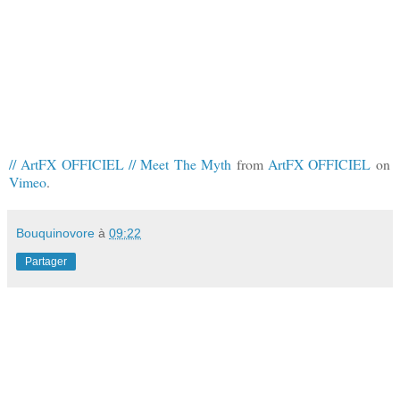
// ArtFX OFFICIEL // Meet The Myth
from
ArtFX OFFICIEL
on
Vimeo
.
Bouquinovore
à
09:22
Partager