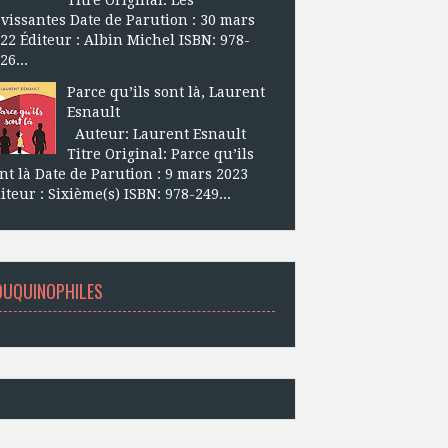
vissantes Date de Parution : 30 mars
22 Éditeur : Albin Michel ISBN: 978-
26...
Parce qu’ils sont là, Laurent
Esnault
Auteur: Laurent Esnault
Titre Original: Parce qu’ils
nt là Date de Parution : 9 mars 2023
iteur : Sixième(s) ISBN: 978-249...
OUQUINOPHILES