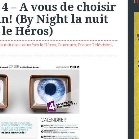
L
4 – A vous de choisir
n! (By Night la nuit
 le Héros)
la nuit dont vous êtes le Héros
,
Concours
,
France Télévision
,