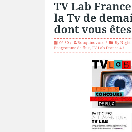
TV Lab France 
la Tv de demai
dont vous êtes
06:30
Bouquinovore
By Night 
Programme de flux
,
TV Lab France 4