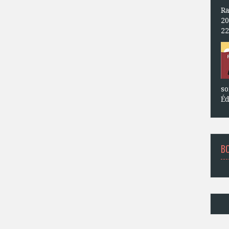
Ra
20
22
so
Éd
B