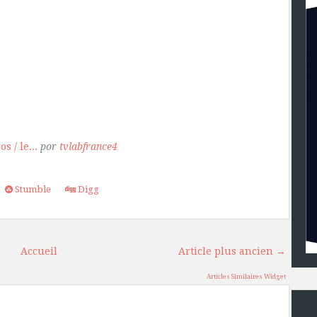
s / le...
por
tvlabfrance4
Stumble
Digg
Accueil
Article plus ancien →
Articles Similaires Widget