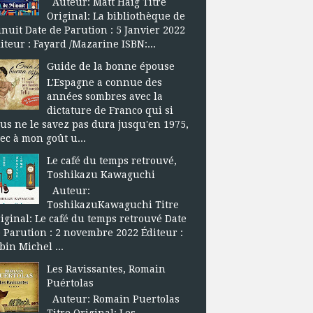
Auteur: Matt Haig Titre
Original: La bibliothèque de
nuit Date de Parution : 5 Janvier 2022
iteur : Fayard /Mazarine ISBN:...
Guide de la bonne épouse
L'Espagne a connue des
années sombres avec la
dictature de Franco qui si
us ne le savez pas dura jusqu'en 1975,
ec à mon goût u...
Le café du temps retrouvé,
Toshikazu Kawaguchi
Auteur:
ToshikazuKawaguchi Titre
iginal: Le café du temps retrouvé Date
 Parution : 2 novembre 2022 Éditeur :
bin Michel ...
Les Ravissantes, Romain
Puértolas
Auteur: Romain Puertolas
Titre Original: Les