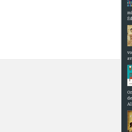
mi
Éd
vo
av
Or
de
Al