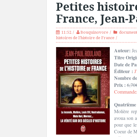
Petites histoir
France, Jean-
11:52
Bouquinovore
documen
histoires de l’histoire de France
Auteur:
Je
Titre Origi
Date de Pa
Éditeur :
J
Nombre de 
Prix :
6,70
Commandez: 
Quatrième 
Molière re
avoua son am
pour que le
Coeur de Mo