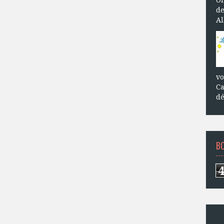
de
Al
vo
Ca
dé
B