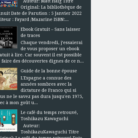
Auteur: Matt Haig Titre
Original: La bibliothèque de
nuit Date de Parution : 5 Janvier 2022
iteur : Fayard /Mazarine ISBN:...
Ebook Gratuit – Sans laisser
de traces
Chaque vendredi, j’essaierai
de vous proposer un ebook
atuit à lire. Car souvent il est possible
 faire des découvertes dignes de ce n...
Guide de la bonne épouse
L'Espagne a connue des
années sombres avec la
dictature de Franco qui si
us ne le savez pas dura jusqu'en 1975,
ec à mon goût u...
Le café du temps retrouvé,
Toshikazu Kawaguchi
Auteur:
ToshikazuKawaguchi Titre
iginal: Le café du temps retrouvé Date