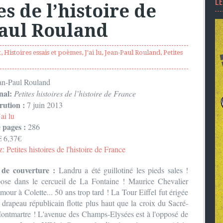
L
es de l’histoire de
Paul Rouland
t
,
Histoires essais et poèmes
,
J'ai lu
,
Jean-Paul Rouland
,
Petites
an-Paul Rouland
nal:
Petites histoires de l’histoire de France
rution :
7 juin 2013
’ai lu
pages :
286
€
6,37€
Petites histoires de l'histoire de France
de couverture :
Landru a été guillotiné les pieds sales !
pose dans le cercueil de La Fontaine ! Maurice Chevalier
our à Colette... 50 ans trop tard ! La Tour Eiffel fut érigée
 drapeau républicain flotte plus haut que la croix du Sacré-
ntmartre ! L'avenue des Champs-Elysées est à l'opposé de