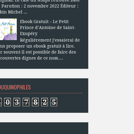
 Parution : 2 novembre 2022 Éditeur :
bin Michel ...
Ebook Gratuit – Le Petit
Prince d’Antoine de Saint-
Exupéry
Régulièrement j’essaierai de
us proposer un ebook gratuit à lire.
r souvent il est possible de faire des
couvertes dignes de ce nom....
OUQUINOPHILES
4
0
3
7
8
2
5