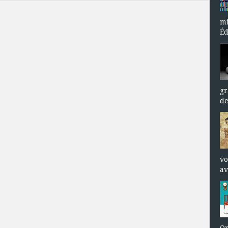
mi
Éd
gr
de
vo
av
Or