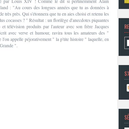
ue par Louis XIV ! Comme le dit si pertinemment Alain
land : "Au cours des longues années que tu as données à
e très près. Qui s'étonnera que tu en aies choisi et retenu les
 plus cocasses ? " Résultat : un florilège d'anecdotes piquantes
R
et télévision produits par l'auteur avec son frère Jacques
écrit avec verve et humour, ravira tous les amateurs des "
l'on appelle péjorativement " la p'tite histoire " laquelle, en
" Grande ".
S’
SÉ