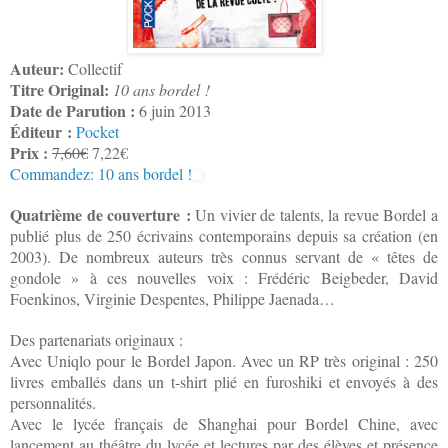
Auteur:
Collectif
Titre Original:
10 ans bordel !
Date de Parution :
6 juin 2013
Éditeur :
Pocket
Prix :
7,60€
7,22€
Commandez: 10 ans bordel !
Quatrième de couverture :
Un vivier de talents, la revue Bordel a
publié plus de 250 écrivains contemporains depuis sa création (en
2003). De nombreux auteurs très connus servant de « têtes de
gondole » à ces nouvelles voix : Frédéric Beigbeder, David
Foenkinos, Virginie Despentes, Philippe Jaenada…
Des partenariats originaux :
Avec Uniqlo pour le Bordel Japon. Avec un RP très original : 250
livres emballés dans un t-shirt plié en furoshiki et envoyés à des
personnalités.
Avec le lycée français de Shanghai pour Bordel Chine, avec
lancement au théâtre du lycée et lectures par des élèves et présence