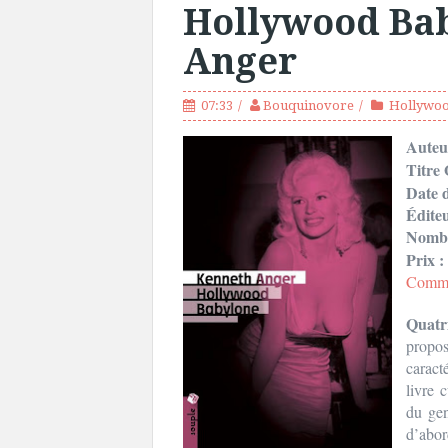
Hollywood Bab
Anger
07:33
Bouquinovore
Hollywoo
Auteu
Titre 
Date d
Édite
Nombr
Prix :
Comma
Quatr
propos
caract
livre 
du gen
d’abo