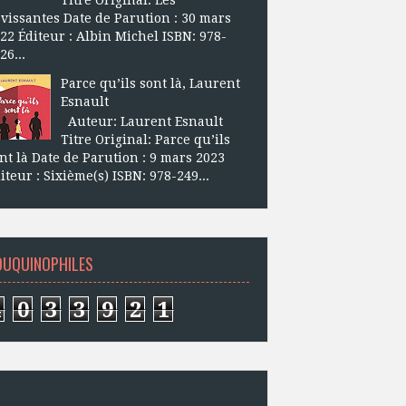
vissantes Date de Parution : 30 mars
22 Éditeur : Albin Michel ISBN: 978-
26...
Parce qu’ils sont là, Laurent
Esnault
Auteur: Laurent Esnault
Titre Original: Parce qu’ils
nt là Date de Parution : 9 mars 2023
iteur : Sixième(s) ISBN: 978-249...
OUQUINOPHILES
4
0
3
3
9
2
1