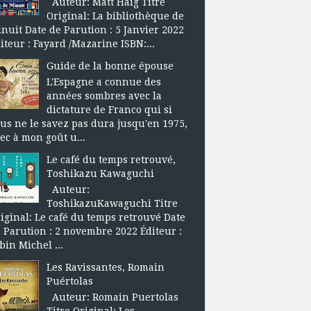
Auteur: Matt Haig Titre
Original: La bibliothèque de
nuit Date de Parution : 5 Janvier 2022
iteur : Fayard /Mazarine ISBN:...
Guide de la bonne épouse
L'Espagne a connue des
années sombres avec la
dictature de Franco qui si
us ne le savez pas dura jusqu'en 1975,
ec à mon goût u...
Le café du temps retrouvé,
Toshikazu Kawaguchi
Auteur:
ToshikazuKawaguchi Titre
iginal: Le café du temps retrouvé Date
 Parution : 2 novembre 2022 Éditeur :
bin Michel ...
Les Ravissantes, Romain
Puértolas
Auteur: Romain Puertolas
Titre Original: Les