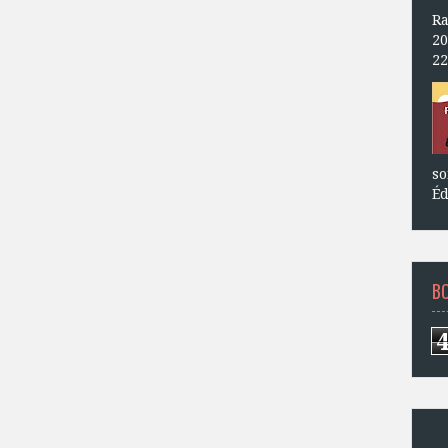
Ra
20
22
so
Éd
B