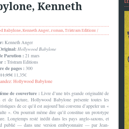
L
ylone, Kenneth
d Babylone
,
Kenneth Anger
,
roman
,
Tristram Editions
r:
Kenneth Anger
Original:
Hollywood Babylone
e Parution :
21 mars
ur :
Tristram Editions
e de pages :
300
11,95€
11,35€
ndez: Hollywood Babylone
ième de couverture :
Livre d’une très grande originalité de
 et de facture, Hollywood Babylone présente toutes les
éristiques de ce qu’il est aujourd’hui convenu d’appeler un «
culte ». On pourrait même dire qu’il constitue un prototype
re. Longtemps resté inédit dans les pays anglo-saxons, et
rd publié — dans une version embryonnaire — par Jean-