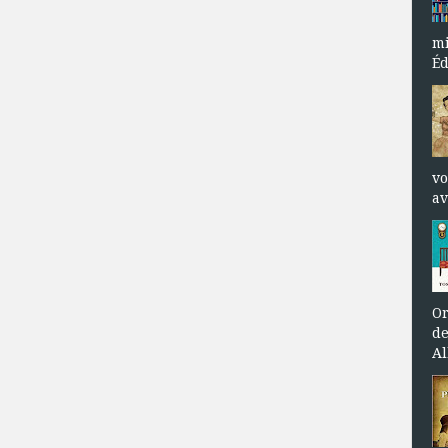
mi
Éd
vo
av
Or
de
Al