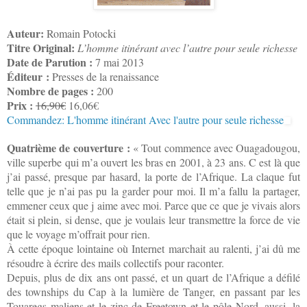
Auteur:
Romain Potocki
Titre Original:
L’homme itinérant avec l’autre pour seule richesse
Date de Parution :
7 mai 2013
Éditeur :
Presses de la renaissance
Nombre de pages :
200
Prix :
16,90€
16,06€
Commandez: L'homme itinérant Avec l'autre pour seule richesse
Quatrième de couverture :
« Tout commence avec Ouagadougou,
ville superbe qui m’a ouvert les bras en 2001, à 23 ans. C est là que
j’ai passé, presque par hasard, la porte de l’Afrique. La claque fut
telle que je n’ai pas pu la garder pour moi. Il m’a fallu la partager,
emmener ceux que j aime avec moi. Parce que ce que je vivais alors
était si plein, si dense, que je voulais leur transmettre la force de vie
que le voyage m’offrait pour rien.
À cette époque lointaine où Internet marchait au ralenti, j’ai dû me
résoudre à écrire des mails collectifs pour raconter.
Depuis, plus de dix ans ont passé, et un quart de l’Afrique a défilé
des townships du Cap à la lumière de Tanger, en passant par les
Touaregs maliens et le zinc de Freetown et le pôle Nord, aussi, la