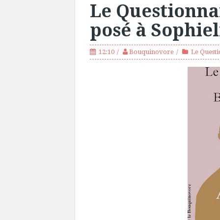
Le Questionna
posé à Sophiel
12:10
Bouquinovore
Le Questi