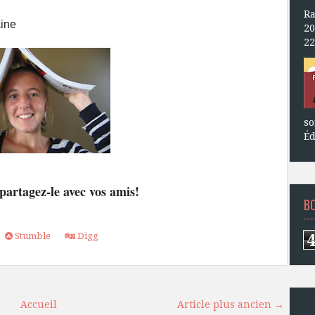
Ra
aine
20
22
so
Éd
 partagez-le avec vos amis!
B
Stumble
Digg
Accueil
Article plus ancien →