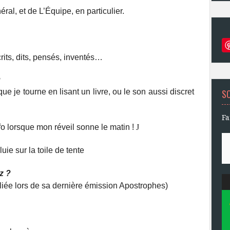
ral, et de L’Équipe, en particulier.
crits, dits, pensés, inventés…
?
ue je tourne en lisant un livre, ou le son aussi discret
S
Fa
o lorsque mon réveil sonne le matin !
J
uie sur la toile de tente
z ?
bliée lors de sa dernière émission Apostrophes)
l