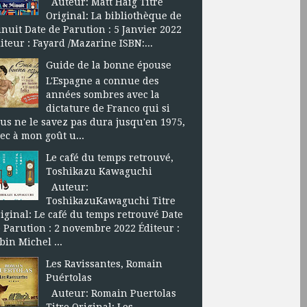
Auteur: Matt Haig Titre
Original: La bibliothèque de
nuit Date de Parution : 5 Janvier 2022
iteur : Fayard /Mazarine ISBN:...
Guide de la bonne épouse
L'Espagne a connue des
années sombres avec la
dictature de Franco qui si
us ne le savez pas dura jusqu'en 1975,
ec à mon goût u...
Le café du temps retrouvé,
Toshikazu Kawaguchi
Auteur:
ToshikazuKawaguchi Titre
iginal: Le café du temps retrouvé Date
 Parution : 2 novembre 2022 Éditeur :
bin Michel ...
Les Ravissantes, Romain
Puértolas
Auteur: Romain Puertolas
Titre Original: Les