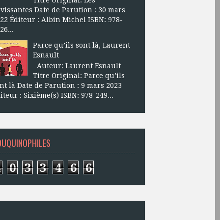
vissantes Date de Parution : 30 mars
22 Éditeur : Albin Michel ISBN: 978-
26...
Parce qu’ils sont là, Laurent
Esnault
Auteur: Laurent Esnault
Titre Original: Parce qu’ils
nt là Date de Parution : 9 mars 2023
iteur : Sixième(s) ISBN: 978-249...
OUQUINOPHILES
4
0
3
3
4
6
6