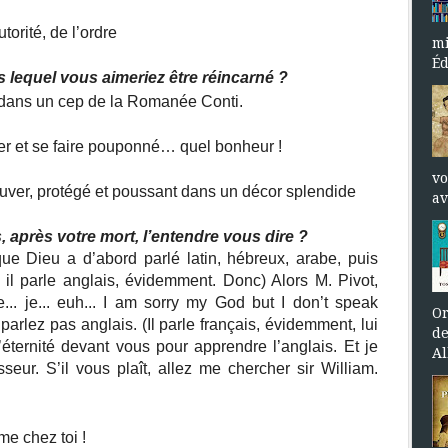
torité, de l’ordre
mi
Éd
ns lequel vous aimeriez être réincarné ?
é dans un cep de la Romanée Conti.
er et se faire pouponné… quel bonheur !
vo
trouver, protégé et poussant dans un décor splendide
av
, après votre mort, l’entendre vous dire ?
que Dieu a d’abord parlé latin, hébreux, arabe, puis
t il parle anglais, évidemment. Donc) Alors M. Pivot,
le... je... euh... I am sorry my God but I don’t speak
Or
parlez pas anglais. (Il parle français, évidemment, lui
de
’éternité devant vous pour apprendre l’anglais. Et je
Al
eur. S’il vous plaît, allez me chercher sir William.
e chez toi !